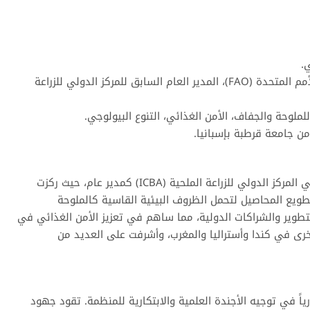
.
**المناصب الرئيسية:** كبيرة العلماء بمنظمة الأغذية والزراعة للأمم المتحدة (FAO)، المدير العام السابق للمركز الدولي للزراعة
ملوحة والجفاف، الأمن الغذائي، التنوع البيولوجي.
من جامعة قرطبة بإسبانيا.
قبل انضمامها إلى منظمة الأغذية والزراعة، قادت الدكتورة الوافي المركز الدولي للزراعة الملحية (ICBA) كمدير عام، حيث ركزت
ويع المحاصيل لتحمل الظروف البيئية القاسية كالملوحة
لتطوير والشراكات الدولية، مما ساهم في تعزيز الأمن الغذائي في
خرى في كندا وأستراليا والمغرب، وأشرفت على العديد من
ة الوافي دوراً محورياً في توجيه الأجندة العلمية والابتكارية للمنظمة. تقود جهود