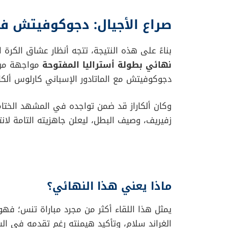
صراع الأجيال: دجوكوفيتش في
بناءً على هذه النتيجة، تتجه أنظار عشاق الكرة
نهائي بطولة أستراليا المفتوحة
مواجهة من ا
دجوكوفيتش مع الماتادور الإسباني كارلوس ألكاراز
وكان ألكاراز قد ضمن تواجده في المشهد الختامي 
زفيريف، وصيف البطل، ليعلن جاهزيته التامة لانتز
ماذا يعني هذا النهائي؟
يمثل هذا اللقاء أكثر من مجرد مباراة تنس؛ ف
الغراند سلام، وتأكيد هيمنته رغم تقدمه في الس