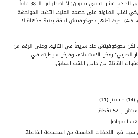
لم يكن طريق “نولي” مفروشاً بالورود نحو النهائي الحادي عشر له في ملبورن؛ إذ اضطر ابن الـ 38 عاماً
كي لقلب الطاولة على خصمه العنيد. انتهت المواجهة
النارية بواقع خمس مجموعات (3-6، 6-3، 4-6، 6-4، 6-4)، حيث أظهر دجوكوفيتش لياقة بدنية مذهلة لا
ى، لكن دجوكوفيتش عاد سريعاً في الثانية. وعلى الرغم من
لإعصار الصربي” رفض الاستسلام، وفرض سيطرته في
فوات القاتلة من حامل اللقب السابق.
1).
ـ 52 نقطة.
سينر في اللحظات الحاسمة من المجموعة الفاصلة.