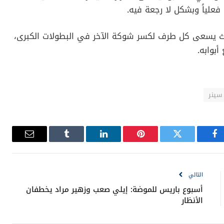
فعلياً وبشكل لا رجعة فيه.
ً، حيث يسعى كل طرف لكسر شوكة الآخر في البطولات الكبرى،
بوابه.
سينر
فيسبوك
تويتر
بينتيريست
لينكدإن
Tumblr
البريد
الإلكترون
التالي
أسبوع باريس للموضة: إيلي صعب وزهير مراد يخطفان
الأنظار