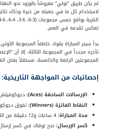
لاستخدام كل ما في جعبته من خبرة وذكاء تكتي
تعكس تقدمه في العمر.
بدأ سينر المباراة بقوة، خاطفاً المجموعة الأول
تأخره مجدداً في المجموعة الثالثة، إلا أن “ا
المجموعتين الرابعة والخامسة، مستغلاً بعض اله
إحصائيات من المواجهة التاريخية:
الإرسالات الساحقة (Aces):
دجوكوفيتش (14) – سينر (1
النقاط الفائزة (Winners):
تفوق دجوكوفيتش ب
مدة المباراة:
4 ساعات و12 دقيقة من اللعب المتواصل.
كسر الإرسال:
نجح نوفاك في كسر إرسال 