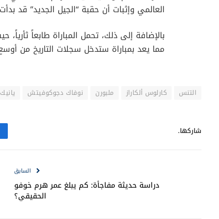
العالمي وإثبات أن حقبة “الجيل الجديد” قد بدأت 
بالإضافة إلى ذلك، تحمل المباراة طابعاً ثأريا
مما يعد بمباراة ستدخل سجلات التاريخ من أوسع أ
التنس
كارلوس ألكاراز
ملبورن
نوفاك دجوكوفيتش
يانيك 
شاركها.
السابق
دراسة حديثة مفاجأة: كم يبلغ عمر هرم خوفو
الحقيقي؟