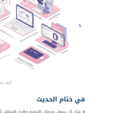
هل تبحث عن أكثر الأفلام تميزًا هذا العام؟ ✨ اطلع
🔗
أفضل 10 أفلام أجنبية حصدت أعلى تقييمات في 2025
كيف يختار المشاهد منصته ا
جودة المحتوى
: ينجذب المشاهدون للأعما
تمتلك إنتاجات حصرية ذات قيمة فنية وترفيهي
السعر والباقات
: يبحث الكثيرون عن القيمة
باقات مشتركة مع خدمات أخرى، لجذب فئا
تنوع العروض
: يحرص المشاهدون على مكت
الكلاسيكيات والإنتاجات الحديثة. ومن الصع
الواحد.
واجهات المستخدم
: التصميم البسيط وس
عند اختيار المنصة، خاصةً لأولئك الذين لا ي