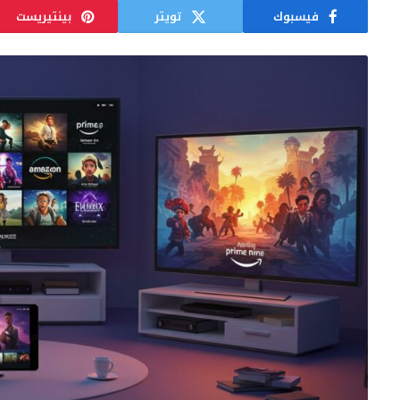
فيسبوك
تويتر
بينتيريست