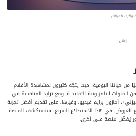
 والبث المباشر
إعلان