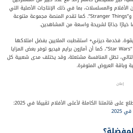
 والبث المباشر تشهد هذه الشعبية؟
كس في الصدارة؟
ميًا، تبرز نتفليكس كاسم رائد مع عدد كبير من المشتركين
 الأفلام والمسلسلات، بما في ذلك الإنتاجات الأصلية التي
حصدت جوائز مهمة مثل مسلسل “The Crown” و”Stranger Things”. كما تقدم المنصة مجموعة متنوعة
 خيارًا جذابًا لشريحة واسعة من المشاهدين.
بقوة. فخدمة ديزني+ استقطبت الملايين بفضل امتلاكها
حقوق أفلام مارفل وبيكسار وحصرية مسلسلات “Star Wars”، كما أن أمازون برايم فيديو توفر بعض المزايا