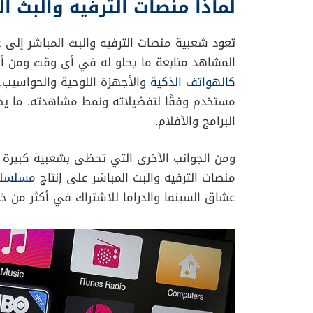
منصات الترفيه والبث المباشر
منصات الترفيه والبث المباشر أصبحت جزءًا أساسيً
والمسلسلات والبرامج الحصرية عبر الإنترنت بدلًا 
السوق، تتبارى المنصات الكبرى مثل نتفليكس، دي
للمستخدم من حيث جودة المحتوى، السعر، وتنو
الأكثر شعبية حاليًا، والأسباب التي تجعل الجمه
لماذا منصات الترفيه والبث 
تعود شعبية منصات الترفيه والبث المباشر إلى 
المشاهد متابعة ما يحلو له في أي وقت ومن أ
كالهواتف الذكية
والأجهزة اللوحية والحواسيب.
مستخدم وفقًا لتفضيلاته ونمط مشاهدته. ما يضي