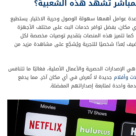
ا من حياتنا اليومية، حيث يتجّه كثيرون لمشاهدة الأفلام
من القنوات التلفزيونية التقليدية. ومع تزايد المنافسة في
زني+، أمازون برايم فيديو، وغيرها، على تقديم أفضل تجربة
ع العروض. في هذا الاستطلاع السريع، سنستكشف المنصة
ور يُفضّل منصة على أخرى.
المباشر تشهد هذه الشعبية؟
عدة عوامل أهمها سهولة الوصول وحرية الاختيار. يستطيع
ي مكان، بفضل توافر خدمات البث على مختلف الأجهزة
 كما تتميز هذه المنصات بتقديم توصيات مخصصة لكل
ف بُعدًا شخصيًا للتجربة ويُشجّع على مشاهدة مزيد من