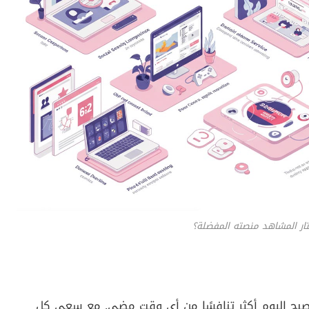
 على قائمتنا الكاملة لأعلى الأفلام تقييمًا في 2025:
لمفضلة؟
ل الأصلية القوية والمسلسلات المميزة. كلما كانت المنصة
ة عالية، زاد الإقبال عليها.
 مقابل المال. لذا تُقدّم بعض المنصات عروضًا عائلية أو
ت جديدة من المستخدمين.
بة واسعة من الأفلام والمسلسلات، بما فيها
ب الاكتفاء بمنصة لا تلبي تنوع الاهتمامات في البيت
هولة التنقل بين الأقسام والعناوين تشكل عوامل حاسمة
حبون التصفح المطوّل.