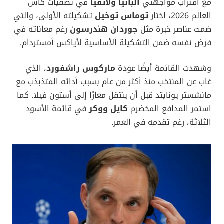
مع اقتراب مواجهتي
ألبانيا ولاتفيا
في تصفيات كأس
العالم 2026، اختار
توماس توخيل
تشكيلته الأولى، والتي
ضمت عناصر خبرة مثل
جوردان هندرسون
رغم معاناته في
فرض نفسه ضمن التشكيلة الأساسية لأياكس أمستردام.
وشهدت القائمة أيضًا عودة
ماركوس راشفورد
، الذي
غاب عن المنتخب منذ أكثر من عام بسبب أدائه المتذبذب مع
مانشستر يونايتد قبل أن ينتقل معارًا إلى أستون فيلا. كما
استمر المدافع المخضرم
كايل ووكر
في قائمة الأسود
الثلاثة، رغم تقدمه في العمر.