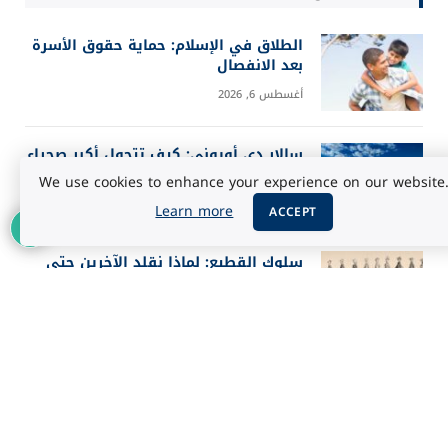
الطلاق في الإسلام: حماية حقوق الأسرة
بعد الانفصال
أغسطس 6, 2026
سالار دي أويوني: كيف تتحول أكبر صحراء
ملحية إلى مرآة للسماء؟
We use cookies to enhance your experience on our website
1
أغسطس 5, 2026
Learn more
ACCEPT
سلوك القطيع: لماذا نقلد الآخرين حتى
عندما يخطئون؟
أغسطس 5, 2026
أفضل 25 فيلماً في تاريخ IMDb حسب
تقييم الجمهور 2026
أغسطس 3, 2026