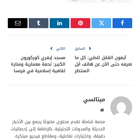
فيسبوك
تويتر
بينتيريست
لينكدإن
Tumblr
البريد
الإلكترو
السابق
التالي
آيفون القابل للطي: كل ما
مسجد إيفري كوركورون
نعرفه حتى الآن عن هاتف أبل
الكبير: تحفة معمارية ومنارة
المنتظر
ثقافية إسلامية في فرنسا
ميتالسي
موقع
الويب
منصة شاملة تقدم محتوى متنوعًا يجمع بين الأخبار
الحديثة والمدونات التحليلية، بالإضافة إلى إحصائيات
دقيقة، واختبارات تفاعلية، ومقاطع فيديو مبتكرة.