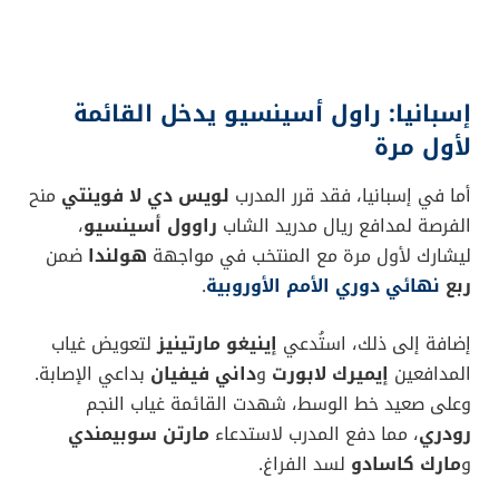
إسبانيا: راول أسينسيو يدخل القائمة
لأول مرة
أما في إسبانيا، فقد قرر المدرب
لويس دي لا فوينتي
منح
الفرصة لمدافع ريال مدريد الشاب
راوول أسينسيو
،
ليشارك لأول مرة مع المنتخب في مواجهة
هولندا
ضمن
ربع
نهائي دوري الأمم الأوروبية
.
إضافة إلى ذلك، استُدعي
إينيغو مارتينيز
لتعويض غياب
المدافعين
إيميرك لابورت
و
داني فيفيان
بداعي الإصابة.
وعلى صعيد خط الوسط، شهدت القائمة غياب النجم
رودري
، مما دفع المدرب لاستدعاء
مارتن سوبيمندي
و
مارك كاسادو
لسد الفراغ.