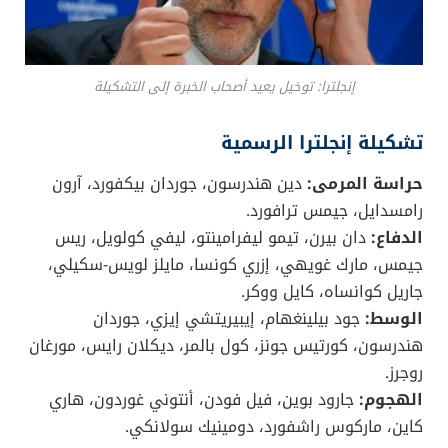
إنجلترا: توخيل يعيد أصحاب الخبرة إلى التشكيلة
تشكيلة إنجلترا الرسمية
حراسة المرمى:
دين هندرسون، جوردان بيكفورد، آرون
رامسدايل، جيمس ترافورد.
الدفاع:
دان بيرن، تيمو ليفرامينتو، ليفي كولويل، ريس
جيمس، مارك غويهي، إزري كونسا، مايلز لويس-سكيلي،
جاريل كوانساه، كايل ووكر.
الوسط:
جود بيلينغهام، إيبيريتشي إيزي، جوردان
هندرسون، كورتيس جونز، كول بالمر، ديكلان رايس، مورغان
روجرز.
الهجوم:
جارود بوين، فيل فودن، أنتوني غوردون، هاري
كاين، ماركوس راشفورد، دومينيك سولانكي.