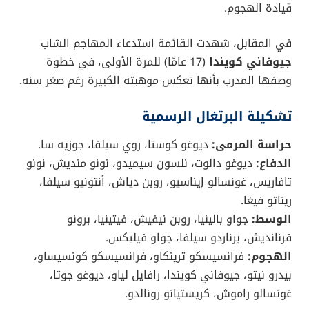
قيادة الهجوم.
في المقابل، شهدت القائمة استدعاء المهاجم الشاب
جيوفاني كويندا
(17 عامًا) للمرة الأولى، في خطوة
وصفها المدرب بأنها تعكس موهبته الكبيرة رغم صغر سنه.
تشكيلة البرتغال الرسمية
حراسة المرمى:
ديوغو كوستا، روي سيلفا، جوزيه سا.
الدفاع:
ديوغو دالوت، نلسون سيميدو، نونو منديش، نونو
تافاريس، غونسالو إيناسيو، روبن دياش، أنتونيو سيلفا،
ريناتو فيغا.
الوسط:
جواو بالينيا، روبن نيفيش، فيتينيا، برونو
فرنانديش، برناردو سيلفا، جواو فيليكس.
الهجوم:
فرانسيسكو ترينكاو، فرانسيسكو كونسيساو،
بيدرو نيتو، جيوفاني كويندا، رافايل لياو، ديوغو جوتا،
غونسالو راموش، كريستيانو رونالدو.