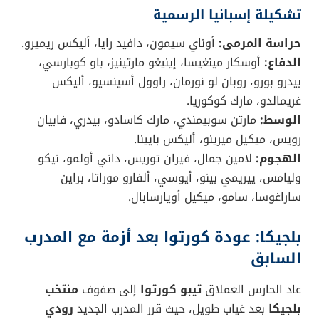
تشكيلة إسبانيا الرسمية
حراسة المرمى:
أوناي سيمون، دافيد رايا، أليكس ريميرو.
الدفاع:
أوسكار مينغيسا، إينيغو مارتينيز، باو كوبارسي،
بيدرو بورو، روبان لو نورمان، راوول أسينسيو، أليكس
غريمالدو، مارك كوكوريا.
الوسط:
مارتن سوبيمندي، مارك كاسادو، بيدري، فابيان
رويس، ميكيل ميرينو، أليكس بايينا.
الهجوم:
لامين جمال، فيران توريس، داني أولمو، نيكو
وليامس، ييريمي بينو، أيوسي، ألفارو موراتا، براين
ساراغوسا، سامو، ميكيل أويارسابال.
بلجيكا: عودة كورتوا بعد أزمة مع المدرب
السابق
عاد الحارس العملاق
تيبو كورتوا
إلى صفوف
منتخب
بلجيكا
بعد غياب طويل، حيث قرر المدرب الجديد
رودي