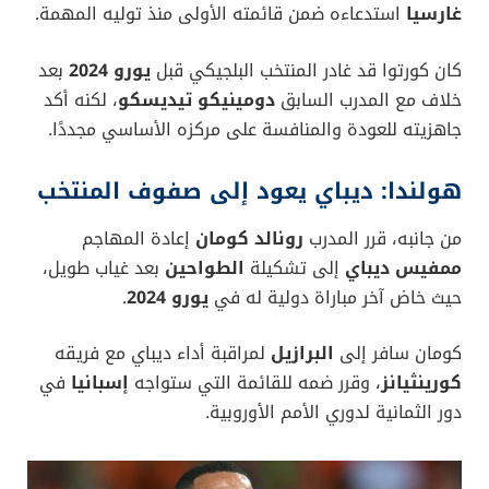
غارسيا
استدعاءه ضمن قائمته الأولى منذ توليه المهمة.
كان كورتوا قد غادر المنتخب البلجيكي قبل
يورو 2024
بعد
خلاف مع المدرب السابق
دومينيكو تيديسكو
، لكنه أكد
جاهزيته للعودة والمنافسة على مركزه الأساسي مجددًا.
هولندا: ديباي يعود إلى صفوف المنتخب
من جانبه، قرر المدرب
رونالد كومان
إعادة المهاجم
ممفيس ديباي
إلى تشكيلة
الطواحين
بعد غياب طويل،
حيث خاض آخر مباراة دولية له في
يورو 2024
.
كومان سافر إلى
البرازيل
لمراقبة أداء ديباي مع فريقه
كورينثيانز
، وقرر ضمه للقائمة التي ستواجه
إسبانيا
في
دور الثمانية لدوري الأمم الأوروبية.