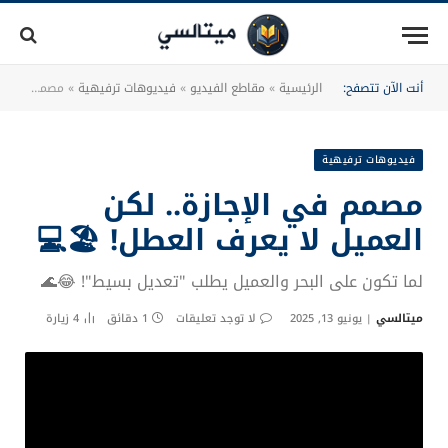
أنت الآن تتصفح:
الرئيسية
»
مقاطع الفيديو
»
فيديوهات ترفيهية
»
مصمم في الإجازة.. لكن العميل لا يعرف العطل! 🏖️💻
فيديوهات ترفيهية
مصمم في الإجازة.. لكن
العميل لا يعرف العطل! 🏖️💻
لما تكون على البحر والعميل يطلب "تعديل بسيط"! 😂🌊
ميتالسي
يونيو 13, 2025
لا توجد تعليقات
1 دقائق
4
زيارة