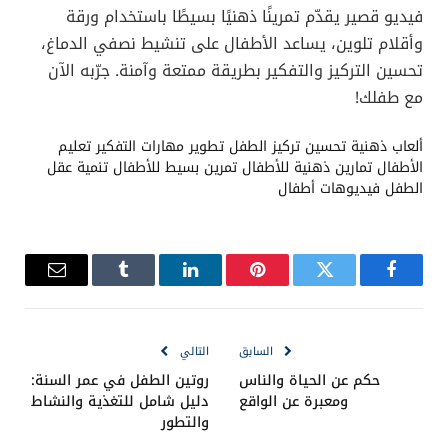
فيديو قصير يقدّم تمرينًا ذهنيًا بسيطًا باستخدام ورقة
وأقلام تلوين، يساعد الأطفال على تنشيط نصفي الدماغ،
تحسين التركيز والتفكير بطريقة ممتعة وآمنة. جرّبه الآن
مع طفلك!
ألعاب ذهنية
تحسين تركيز الطفل
تطوير مهارات التفكير
تعليم
الأطفال
تمارين ذهنية للأطفال
تمرين بسيط للأطفال
تنمية عقل
الطفل
فيديوهات أطفال
فيسبوك
تويتر
بينتيريست
لينكدإن
Tumblr
البريد
الإلكترو
السابق
التالي
حكم عن الحياة والناس
روتين الطفل في عمر السنة:
ومعبرة عن الواقع
دليل شامل للتغذية والنشاط
والتطور