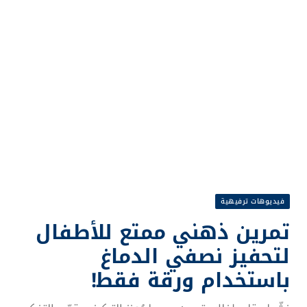
فيديوهات ترفيهية
تمرين ذهني ممتع للأطفال
لتحفيز نصفي الدماغ
باستخدام ورقة فقط!