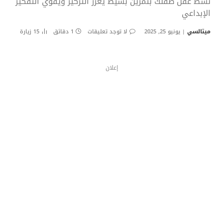
نشّط عقل طفلك بتمرين بسيط يُعزز التركيز ويقوّي التفكير
الإبداعي
ميتالسي
يونيو 25, 2025
لا توجد تعليقات
1 دقائق
15
زيارة
إعلان