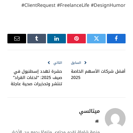
#ClientRequest #FreelanceLife #DesignHumor
فيسبوك
تويتر
بينتيريست
لينكدإن
Tumblr
البريد
الإلكترو
السابق
التالي
أفضل شركات الأسهم الخاصة
حشرة تهدد إسطنبول في
2025
صيف 2025: “لدغات القراد”
تنتشر وتحذيرات صحية عاجلة
ميتالسي
موقع
الويب
منصة شاملة تقدم محتوى متنوعًا يجمع بين الأخبار