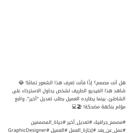
هل أنت مصمم؟ إذًا فأنت تعرف هذا الشعور تمامًا! 😂
شاهد هذا الفيديو الطريف لشخص يحاول الاسترخاء على
الشاطئ، بينما يطارده العميل بطلب تعديل “أخير”. واقع
مؤلم بنكهة مضحكة! 🏖️💻
#مصمم_جرافيك #تعديل_أخير #حياة_المصممين
#عمل_عن_بعد #إجازة_العمل #العميل #GraphicDesigner