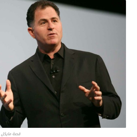
قصة مايكل د