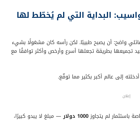
توقّعت منه أن يصبح طبيبًا. لم يكن أحد يتخيّل أن هذا
 التكنولوجيا، ويؤسّس واحدة من أعظم قصص الثراء في
عية وصندوق أدوات صغير يعبث فيه بتجميع الحواسيب داخل
رى متعة التعرف على “قلب” الآلة. لكن، شيئًا فشيئًا، تحوّل
 يكن في الحسبان.
اء الطلاب في الحرم الجامعي، لم يكن يدري أن تلك اللحظة
سيب: البداية التي لم يُخطّط لها
بجامعة تكساس عام 1983 بدافع عائلي واضح: أن يصبح طبيبًا. لكن رأسه كان مشغولًا بشيء
د تجميعها بطريقة تجعلها أسرع وأرخص وأكثر توافقًا مع