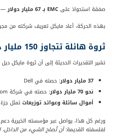
خلال التسعينات، تواص
والعثرات تتضاعف.
اندلعت أزمة محاسبية، وانخفضت المبيعات، وبد
نضجه. تراجع مايكل ديل عن منصبه، لكنه لم يغادر
وبالفعل — بعد ثلاث سنوات فقط — عاد ليقود الش
الانسحاب من البورصة: قرار جر
في 2013، اتخذ ديل خطوة صادمة للسوق:
قرّر أن
يسحب شركته من البورصة
في صفقة 
كان يرى ما لا يراه الآخرون: