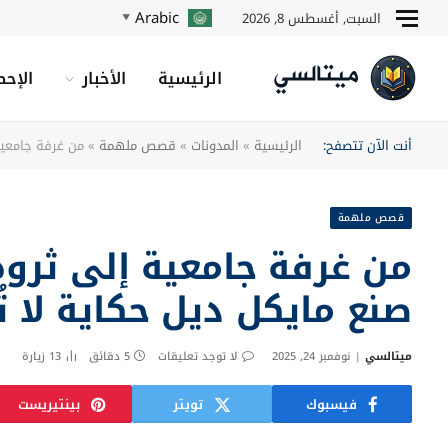
Arabic
السبت, أغسطس 8, 2026
▼
الرئيسية
الأخبار
الإحص
أنت الآن تتصفح:
الرئيسية
»
المدونات
»
قصص ملهمة
»
من غرفة جامعية إلى ثروة تفوق 150 مل
قصص ملهمة
صنع مايكل ديل حكاية لا 
ميتالسي
نوفمبر 24, 2025
لا توجد تعليقات
5 دقائق
13
زيارة
فيسبوك
تويتر
بينتيريست