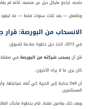
في عمر التاسعة عشرة فقط، أسّس شركته الخاص
لكنه كان كافيًا لإطلاق شرارة التغيير.
من شركة صغيرة إلى اكتتاب 
ما إن بدأت الطلبات تتزايد حتى أدرك مايكل أن ا
أكثر مرونة، وأكثر قدرة على التخصيص. هنا بدأت
وبحلول عام 1988، وبعد خمس سنوات فقط من التجربة الأولى، طرح مايكل شركته للاكتتاب العام.
وفي سن الثالثة والعشرين، أصبح
مليارديرًا
لأول
كان وادي السيليكون ينظر إليه كمراهق جريء ي
الأزمة التي كادت تُسقط كل