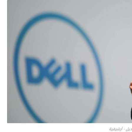
يل - أرشيفية