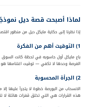
أن Dell بحاجة إلى الحرية كي تُعاد صياغتها
المستثمرين.
وبعد ذلك بعامين فقط، قام بخطوة فاجأت العالم
صفقة استحواذ على
EMC بـ 67 مليار دولار
— أك
بهذه الحركة، أعاد مايكل تعريف شركته من مجرد
ثروة هائلة تتجاوز 150 مليار دولار
تشير التقديرات الحديثة إلى أن ثروة مايكل ديل
37 مليار دولار
: حصته في Dell
نحو 70 مليار دولار
: حصته في شركة Broadcom
أموال سائلة وعوائد توزيعات
تمثل جزءًا