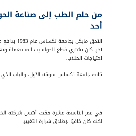
هادئ الملامح يدرس علم الأحياء فقط لأن عائلته 
الفتى النحيل القادم من هيوستن سيقلب صناعة
تاريخ العصر الرقمي.
كان مايكل ديل يمضي وقته بين محاضراته الجام
غرفته. لم يكن يرى في الأمر تجارة بقدر ما كان ي
الفضول إلى فرصة، والفرصة إلى طريق جديد لم
وعندما قرر أن يبيع أول جهاز مُعدّل لتحسين أد
ستغيّر حياته بالكامل.
من حلم الطب إلى صناعة الحوا
أحد
التحق مايكل 
آخر. كان يشتري قطع الحواسيب المستعملة ويعي