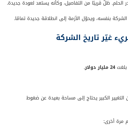
ة باستثمار لم يتجاوز
1000 دولار
— مبلغ لا يبدو كبيرًا،
ضخم: الصعود السريع
لسوق لا يريد حواسيب جاهزة فقط، بل يريد حلولًا مختلفة،
 بصمته الحقيقية.
 مرة.
سبق عصره. لكنه لم يكن يلعب، كان يبني.
 شيء