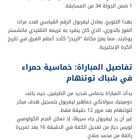
1 ضمن الجولة 34 من المسابقة.
بهذا التتويج، يعادل ليفربول الرقم القياسي لعدد مرات
الفوز بالدوري، الذي كان ينفرد به غريمه التقليدي مانشستر
يونايتد، مما يعزز مكانة “الريدز” كأحد أعظم الفرق في تاريخ
الكرة الإنجليزية.
تفاصيل المباراة: خماسية حمراء
في شباك توتنهام
بدأت المباراة بحماس شديد من الطرفين، حيث باغت
دومينيك سولانكي جماهير ليفربول بتسجيل هدف مبكر
لتوتنهام بعد مرور 12 دقيقة فقط.
غير أن رد ليفربول جاء سريعًا، إذ تمكن النجم الكولومبي
لويس دياز من تعديل الكفة في الدقيقة 16 بعد تمريرة
رائعة من محمد صلاح.