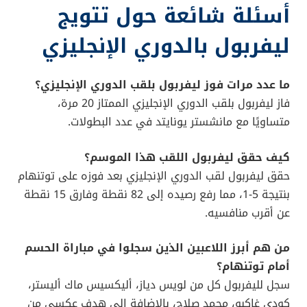
أسئلة شائعة حول تتويج
ليفربول بالدوري الإنجليزي
ما عدد مرات فوز ليفربول بلقب الدوري الإنجليزي؟
فاز ليفربول بلقب الدوري الإنجليزي الممتاز 20 مرة،
متساويًا مع مانشستر يونايتد في عدد البطولات.
كيف حقق ليفربول اللقب هذا الموسم؟
حقق ليفربول لقب الدوري الإنجليزي بعد فوزه على توتنهام
بنتيجة 5-1، مما رفع رصيده إلى 82 نقطة وفارق 15 نقطة
عن أقرب منافسيه.
من هم أبرز اللاعبين الذين سجلوا في مباراة الحسم
أمام توتنهام؟
سجل لليفربول كل من لويس دياز، أليكسيس ماك أليستر،
كودي غاكبو، محمد صلاح، بالإضافة إلى هدف عكسي من