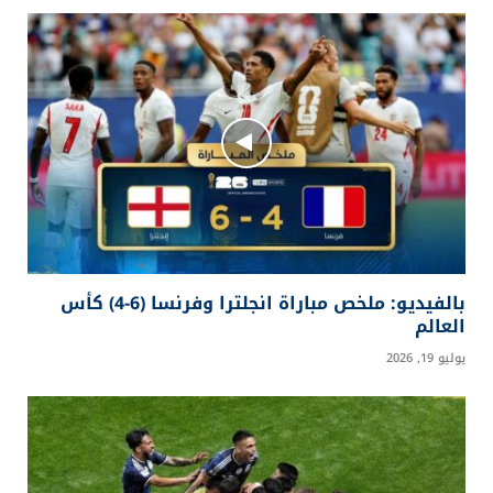
بالفيديو: ملخص مباراة انجلترا وفرنسا (6-4) كأس
العالم
يوليو 19, 2026