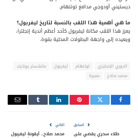
ديستيني أودوجي مدافع توتنهام.
ما هي أهمية هذا اللقب بالنسبة لتاريخ ليفربول؟
يعزز هذا اللقب مكانة ليفربول كأحد أعظم أندية إنجلترا،
ويعيده إلى واجهة البطولات المحلية بقوة.
الدوري الإنجليزي
توتنهام
ليفربول
مانشستر يونايتد
محمد صلاح
مميزة
فيسبوك
تويتر
بينتيريست
لينكدإن
Tumblr
البريد
الإلكترو
السابق
التالي
طلاء سحري يقضي على
محمد صلاح.. أيقونة ليفربول