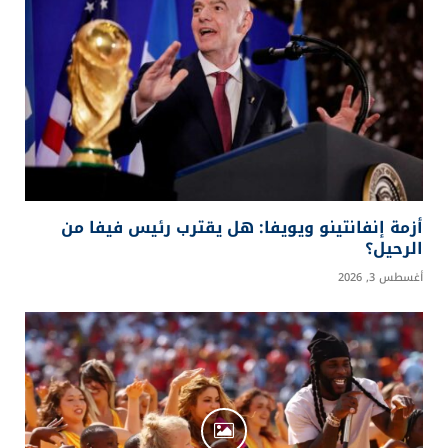
أزمة إنفانتينو ويويفا: هل يقترب رئيس فيفا من
الرحيل؟
أغسطس 3, 2026