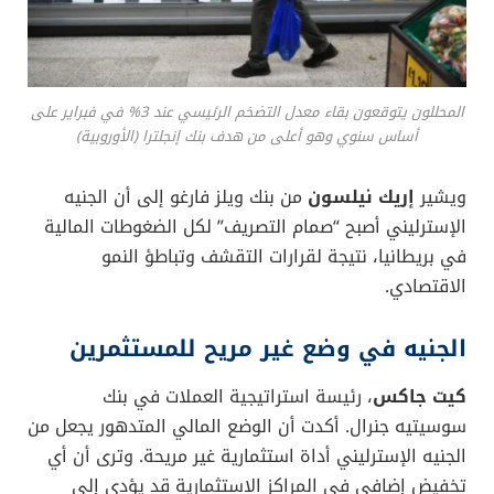
المحللون يتوقعون بقاء معدل التضخم الرئيسي عند 3% في فبراير على
أساس سنوي وهو أعلى من هدف بنك إنجلترا (الأوروبية)
ويشير
إريك نيلسون
من بنك ويلز فارغو إلى أن الجنيه
الإسترليني أصبح “صمام التصريف” لكل الضغوطات المالية
في بريطانيا، نتيجة لقرارات التقشف وتباطؤ النمو
الاقتصادي.
الجنيه في وضع غير مريح للمستثمرين
كيت جاكس
، رئيسة استراتيجية العملات في بنك
سوسيتيه جنرال. أكدت أن الوضع المالي المتدهور يجعل من
الجنيه الإسترليني أداة استثمارية غير مريحة. وترى أن أي
تخفيض إضافي في المراكز الاستثمارية قد يؤدي إلى