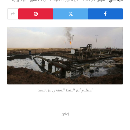
ميتالسي
مارس 27, 2025
لا توجد تعليقات
3 دقائق
9
زيارة
استلام آبار النفط السوري من قسد
إعلان