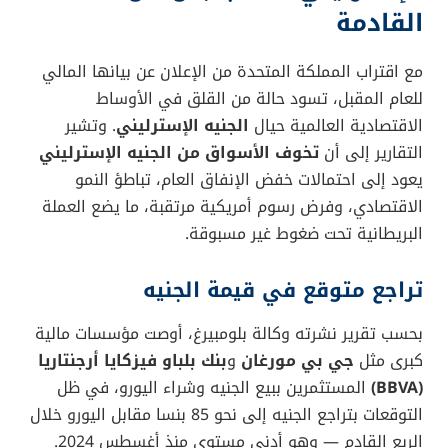
القادمة
مع اقتراب المملكة المتحدة من الإعلان عن بيانها المالي
للعام المقبل، تسود حالة من القلق في الأوساط
الاقتصادية العالمية حيال
الجنيه الإسترليني
. وتشير
التقارير إلى أن
تخوف الأسواق من الجنيه الإسترليني
يعود إلى احتمالات خفض الإنفاق العام، تباطؤ النمو
الاقتصادي، وفرض رسوم أمريكية مرتقبة، ما يضع العملة
البريطانية تحت ضغوط غير مسبوقة.
تراجع متوقع في قيمة الجنيه
بحسب تقرير نشرته وكالة بلومبيرغ، أوصت مؤسسات مالية
كبرى مثل
جي بي مورغان
و
بنك بلباو فيزكايا أرجنتاريا
(BBVA)
المستثمرين ببيع الجنيه وشراء اليورو، في ظل
التوقعات بتراجع الجنيه إلى نحو 85 بنسا مقابل اليورو خلال
الربع القادم — وهو أدنى مستوى منذ أغسطس 2024.