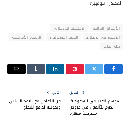
المصدر : بلومبيرغ
الأسواق المالية
الاقتصاد البريطاني
التضخم في بريطانيا
الجنيه الإسترليني
الرسوم الأمريكية
بنك إنجلترا
فيسبوك
تويتر
بينتيريست
لينكدإن
Tumblr
البريد
الإلكترو
السابق
التالي
موسم العيد في السعودية:
فن التعامل مع النقد السلبي
نجوم يتألقون في عروض
وتحويله لدافع للنجاح
مسرحية مبهرة