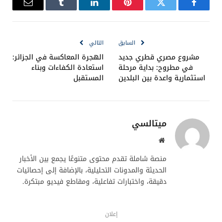
فيسبوك
تويتر
بينتيريست
لينكدإن
Tumblr
البريد
الإلكترو
السابق
التالي
مشروع مصري قطري جديد
الهجرة المعاكسة في الجزائر:
في مطروح: بداية مرحلة
استعادة الكفاءات وبناء
استثمارية واعدة بين البلدين
المستقبل
ميتالسي
موقع
الويب
منصة شاملة تقدم محتوى متنوعًا يجمع بين الأخبار
الحديثة والمدونات التحليلية، بالإضافة إلى إحصائيات
دقيقة، واختبارات تفاعلية، ومقاطع فيديو مبتكرة.
إعلان