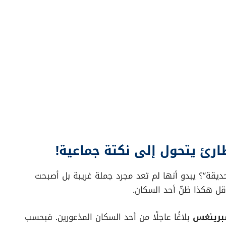
ارئ يتحول إلى نكتة جماعية!
قة”؟ يبدو أنها لم تعد مجرد جملة غريبة بل أصبحت
قل هكذا ظنّ أحد السكان.
برينغس
بلاغًا عاجلًا من أحد السكان المذعورين. فبحسب