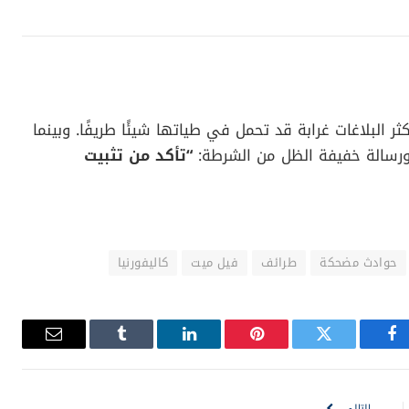
ر البلاغات غرابة قد تحمل في طياتها شيئًا طريفًا. وبينما
ًا ورسالة خفيفة الظل من الشرطة:
“تأكد من تثبيت
حوادث مضحكة
طرائف
فيل ميت
كاليفورنيا
فيسبوك
تويتر
بينتيريست
لينكدإن
Tumblr
البريد
الإلكترون
التالي