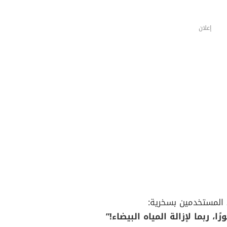
إعلان
د المستخدمين بسخرية:
، ربما لإزالة المياه البيضاء!”