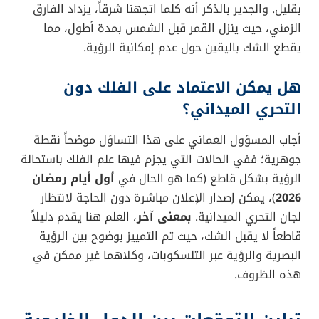
إضافة إلى ذلك
، أكد “الرحبي” أن القمر سيغرب في سماء
عمان وشبه الجزيرة العربية تزامباً مع غروب الشمس أو قبله
بقليل. والجدير بالذكر أنه كلما اتجهنا شرقاً، يزداد الفارق
الزمني، حيث ينزل القمر قبل الشمس بمدة أطول، مما
يقطع الشك باليقين حول عدم إمكانية الرؤية.
هل يمكن الاعتماد على الفلك دون
التحري الميداني؟
أجاب المسؤول العماني على هذا التساؤل موضحاً نقطة
جوهرية؛ ففي الحالات التي يجزم فيها علم الفلك باستحالة
الرؤية بشكل قاطع (كما هو الحال في
أول أيام رمضان
2026
)، يمكن إصدار الإعلان مباشرة دون الحاجة لانتظار
لجان التحري الميدانية.
بمعنى آخر
، العلم هنا يقدم دليلاً
قاطعاً لا يقبل الشك، حيث تم التمييز بوضوح بين الرؤية
البصرية والرؤية عبر التلسكوبات، وكلاهما غير ممكن في