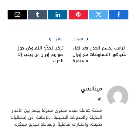
أخبار الخليج
الفلك
رؤية الهلال
رمضان 2026
سلطنة عمان
فيسبوك
تويتر
بينتيريست
لينكدإن
Tumblr
البريد
الإلكترو
السابق
التالي
ترامب يحسم الجدل بعد لقاء
تركيا تحذّر: التفاوض حول
نتنياهو: المفاوضات مع إيران
صواريخ إيران لن يجلب إلا
مستمرة
الحرب
ميتالسي
موقع
الويب
منصة شاملة تقدم محتوى متنوعًا يجمع بين الأخبار