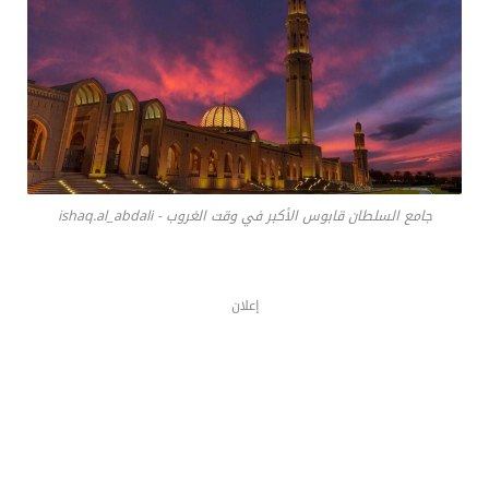
جامع السلطان قابوس الأكبر في وقت الغروب - ishaq.al_abdali
إعلان