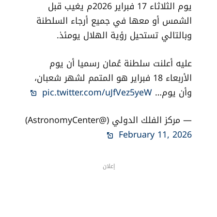
الشهر الهجري في سلطنة عُمان، ولأن القمر
يوم الثلاثاء 17 فبراير 2026م يغيب قبل
الشمس أو معها في جميع أرجاء السلطنة
وبالتالي تستحيل رؤية الهلال يومئذ.
عليه أعلنت سلطنة عُمان رسميا أن يوم
الأربعاء 18 فبراير هو المتمم لشهر شعبان،
وأن يوم…
pic.twitter.com/uJfVez5yeW
— مركز الفلك الدولي (@AstronomyCenter)
February 11, 2026
إعلان