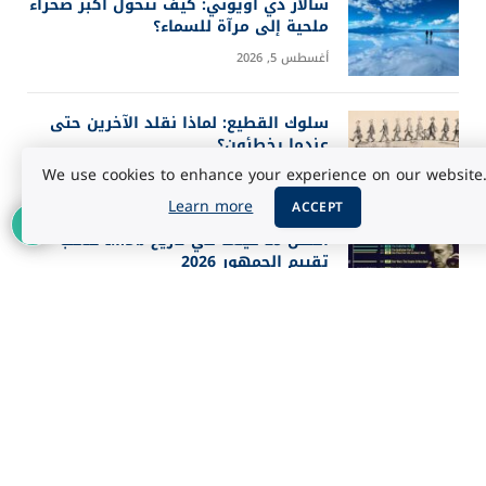
سالار دي أويوني: كيف تتحول أكبر صحراء
ملحية إلى مرآة للسماء؟
أغسطس 5, 2026
سلوك القطيع: لماذا نقلد الآخرين حتى
عندما يخطئون؟
We use cookies to enhance your experience on our website
أغسطس 5, 2026
Learn more
ACCEPT
أفضل 25 فيلماً في تاريخ IMDb حسب
تقييم الجمهور 2026
أغسطس 3, 2026
أب يقتل زوجته وأطفاله الستة ويحرق
منزل العائلة في ميشيغان
يوليو 30, 2026