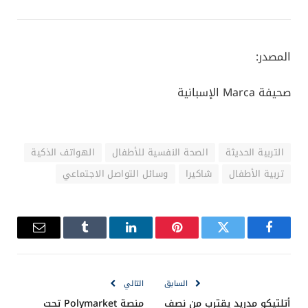
المصدر:
صحيفة Marca الإسبانية
التربية الحديثة
الصحة النفسية للأطفال
الهواتف الذكية
تربية الأطفال
شاكيرا
وسائل التواصل الاجتماعي
فيسبوك
تويتر
بينتيريست
لينكدإن
Tumblr
البريد
الإلكترو
السابق
التالي
أتلتيكو مدريد يقترب من نصف
منصة Polymarket تحت