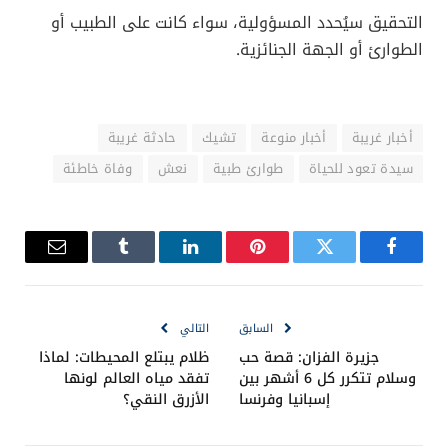
التحقيق سيُحدد المسؤولية، سواء كانت على الطبيب أو
الطوارئ أو الجهة الجنائزية.
أخبار غريبة
أخبار منوعة
تشيك
حادثة غريبة
سيدة تعود للحياة
طوارئ طبية
نعش
وفاة خاطئة
فيسبوك
تويتر
بينتيريست
لينكدإن
Tumblr
البريد
الإلكترو
السابق
التالي
جزيرة الفزان: قصة حب
ظلام يبتلع المحيطات: لماذا
وسلام تتكرر كل 6 أشهر بين
تفقد مياه العالم لونها
إسبانيا وفرنسا
الأزرق النقي؟