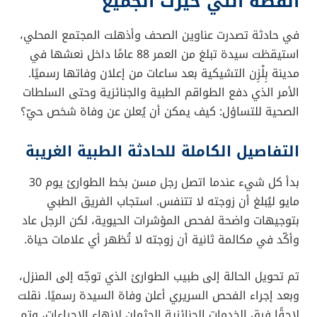
القصة التي حيّرت الجميع
في حادثة تصدرت عناوين الصحف وأذهلت المجتمع المحلي،
استيقظت سيدة تبلغ من العمر 88 عامًا داخل نعشها في
مدينة بِلْزِن التشيكية بعد ساعات من إعلان وفاتها رسميًا.
الأمر الذي دفع الطواقم الطبية والجنائزية وحتى السلطات
الصحية للتساؤل: كيف يمكن أن يُعلن عن وفاة شخص حيّ؟
التفاصيل الكاملة للحادثة الطبية الغريبة
بدأ كل شيء عندما اتصل رجل مسن بخط الطوارئ يوم 30
مايو ليُبلغ أن زوجته لا تتنفس. استجاب الفريق الطبي
بتوجيهات واضحة لفحص المؤشرات الحيوية، لكن الرجل عاد
وأكّد في مكالمة ثانية أن زوجته لا تُظهر أي علامات حياة.
تم تحويل الحالة إلى طبيب الطوارئ الذي توجّه إلى المنزل،
وبعد إجراء الفحص السريري أعلن وفاة السيدة رسميًا. نقلت
لاحقًا فرق الخدمات الجنائزية الجثمان لإنهاء الإجراءات، وتم