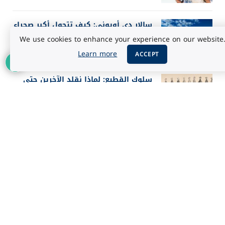
سالار دي أويوني: كيف تتحول أكبر صحراء
ملحية إلى مرآة للسماء؟
We use cookies to enhance your experience on our website
أغسطس 5, 2026
Learn more
ACCEPT
سلوك القطيع: لماذا نقلد الآخرين حتى
عندما يخطئون؟
أغسطس 5, 2026
أفضل 25 فيلماً في تاريخ IMDb حسب
تقييم الجمهور 2026
أغسطس 3, 2026
إعلان