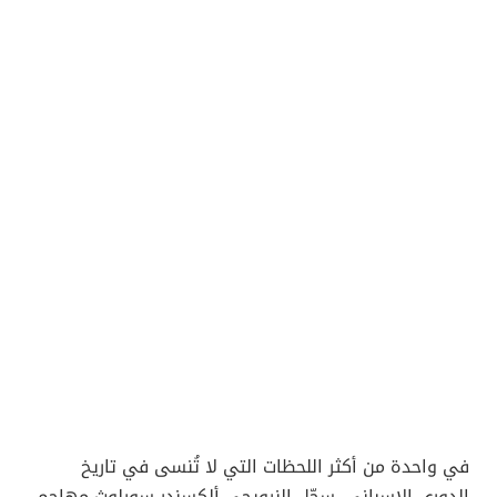
في واحدة من أكثر اللحظات التي لا تُنسى في تاريخ
الدوري الإسباني، سجّل النرويجي ألكسندر سورلوث مهاجم