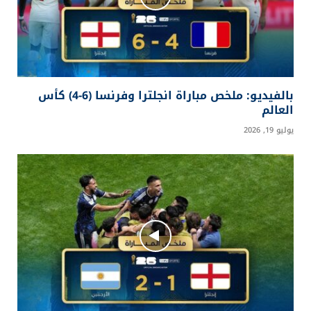
بالفيديو: ملخص مباراة انجلترا وفرنسا (6-4) كأس
العالم
يوليو 19, 2026