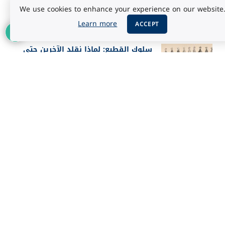
ملحية إلى مرآة للسماء؟
We use cookies to enhance your experience on our website
أغسطس 5, 2026
Learn more
ACCEPT
سلوك القطيع: لماذا نقلد الآخرين حتى
عندما يخطئون؟
أغسطس 5, 2026
أفضل 25 فيلماً في تاريخ IMDb حسب
تقييم الجمهور 2026
أغسطس 3, 2026
إعلان