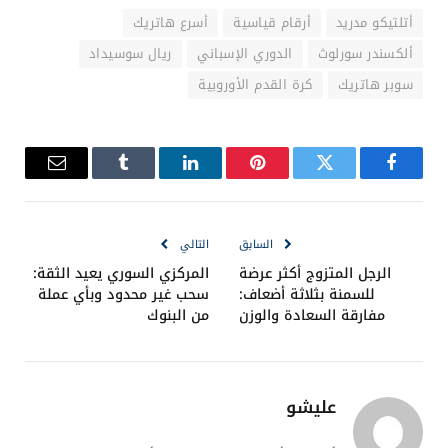
أتلتيكو مدريد
أرقام قياسية
أسرع هاتريك
ألكسندر سورلوث
الدوري الإسباني
ريال سوسيداد
سوبر هاتريك
كرة القدم الأوروبية
فيسبوك
تويتر
بينتيريست
لينكدإن
Tumblr
البريد
الإلكترو
السابق
التالي
الرجل المتزوج أكثر عرضة
المركزي السوري يعيد الثقة:
للسمنة بثلاثة أضعاف:
سحب غير محدود وبأي عملة
مفارقة السعادة والوزن
من البنوك
عليشو