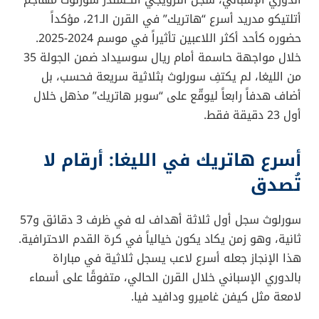
أتلتيكو مدريد أسرع “هاتريك” في القرن الـ21، مؤكداً
حضوره كأحد أكثر اللاعبين تأثيراً في موسم 2024-2025.
خلال مواجهة حاسمة أمام ريال سوسيداد ضمن الجولة 35
من الليغا، لم يكتفِ سورلوث بثلاثية سريعة فحسب، بل
أضاف هدفاً رابعاً ليوقّع على “سوبر هاتريك” مذهل خلال
أول 23 دقيقة فقط.
أسرع هاتريك في الليغا: أرقام لا
تُصدق
سورلوث سجل أول ثلاثة أهداف له في ظرف 3 دقائق و57
ثانية، وهو زمن يكاد يكون خيالياً في كرة القدم الاحترافية.
هذا الإنجاز جعله أسرع لاعب يسجل ثلاثية في مباراة
بالدوري الإسباني خلال القرن الحالي، متفوقًا على أسماء
لامعة مثل كيفن غاميرو ودافيد فيا.