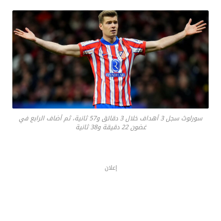
سورلوث سجل 3 أهداف خلال 3 دقائق و57 ثانية، ثم أضاف الرابع في
غضون 22 دقيقة و38 ثانية
إعلان