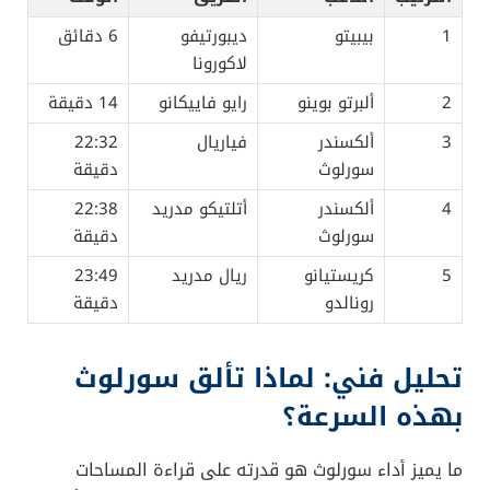
1
بيبيتو
ديبورتيفو
6 دقائق
لاكورونا
2
ألبرتو بوينو
رايو فاييكانو
14 دقيقة
3
ألكسندر
فياريال
22:32
سورلوث
دقيقة
4
ألكسندر
أتلتيكو مدريد
22:38
سورلوث
دقيقة
5
كريستيانو
ريال مدريد
23:49
رونالدو
دقيقة
تحليل فني: لماذا تألق سورلوث
بهذه السرعة؟
ما يميز أداء سورلوث هو قدرته على قراءة المساحات