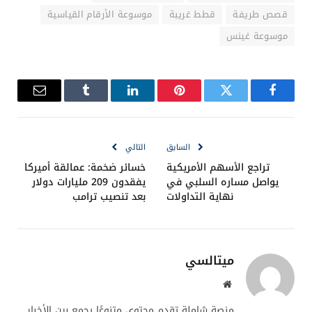
قصص طريفة
قطط غريبة
موسوعة الأرقام القياسية
موسوعة غينس
فيسبوك
تويتر
بينتيريست
لينكدإن
Tumblr
البريد
الإلكترو
السابق
التالي
تراجع الأسهم الأمريكية
خسائر ضخمة: عمالقة أميركا
يواصل مساره السلبي في
يفقدون 209 مليارات دولار
نهاية التداولات
بعد تنصيب ترامب
ميتالسي
موقع
الويب
منصة شاملة تقدم محتوى متنوعًا يجمع بين الأخبار