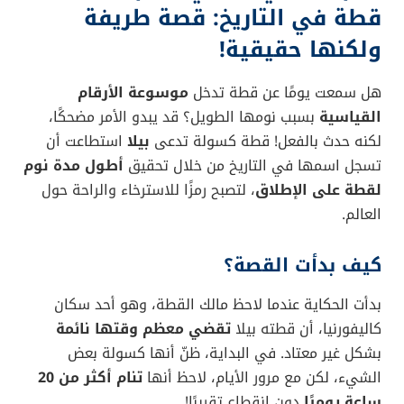
قطة في التاريخ: قصة طريفة
ولكنها حقيقية!
هل سمعت يومًا عن قطة تدخل
موسوعة الأرقام
القياسية
بسبب نومها الطويل؟ قد يبدو الأمر مضحكًا،
لكنه حدث بالفعل! قطة كسولة تدعى
بيلا
استطاعت أن
تسجل اسمها في التاريخ من خلال تحقيق
أطول مدة نوم
لقطة على الإطلاق
، لتصبح رمزًا للاسترخاء والراحة حول
العالم.
كيف بدأت القصة؟
بدأت الحكاية عندما لاحظ مالك القطة، وهو أحد سكان
كاليفورنيا، أن قطته بيلا
تقضي معظم وقتها نائمة
بشكل غير معتاد. في البداية، ظنّ أنها كسولة بعض
الشيء، لكن مع مرور الأيام، لاحظ أنها
تنام أكثر من 20
ساعة يوميًا
دون انقطاع تقريبًا!