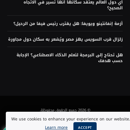
أي دول العالم يعتقد سكانها أنها تسير في الاتجاه
الصحيح؟
أزمة إنفانتينو ويويفا: هل يقترب رئيس فيفا من الرحيل؟
زلزال قرب السويس يهز مصر ويُشعر به سكان دول مجاورة
هل تحتاج إلى البرمجة لتعلم الذكاء الاصطناعي؟ الإجابة
حسب هدفك
© 2026 جميع الحقوق محفوظة.
We use cookies to enhance your experience on our website
من نحن
تواصل معنا
الأرشيف
سياسة الخصوصية
Learn more
ACCEPT
الأحكام والشروط