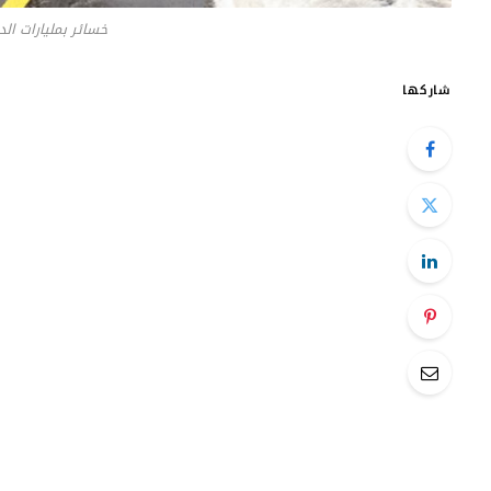
خسائر بمليارات ال
شاركها