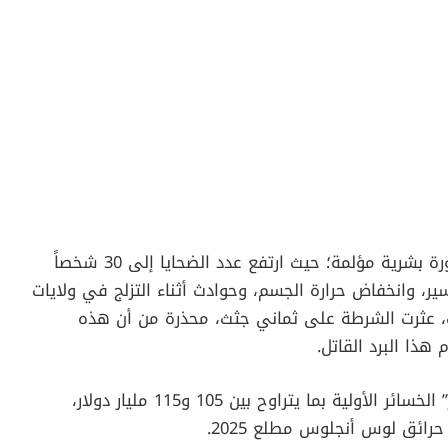
دون فاتورة بشرية مؤلمة؛ حيث ارتفع عدد الضحايا إلى 30 شخصاً
ير، وانخفاض حرارة الجسم، وحوادث أثناء التزلج في ولايات
ك، عثرت الشرطة على ثماني جثث، محذرة من أن هذه
هذا البرد القاتل.
على الصعيد الاقتصادي، قدّرت شركة “أكيو ويذر” الخسائر الأولية بما يتراوح بين 105 و115 مليار دولار،
رائق لوس أنجلوس مطلع 2025.