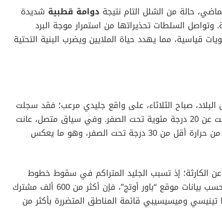
لماضي، حالة من الشلل التام نتيجة
دوامة قطبية
شديدة
وتواصل السلطات تحذيراتها من استمرار موجة البرد
ات قياسية، مما يهدد حياة الملايين ويضرب البنية التحتية
بلاد، صباح الثلاثاء، على واقع جليدي مرعب؛ فقد سجلت
هيئة الأرصاد الجوية الوطنية درجات حرارة انخفضت عن 20 درجة مئوية تحت الصفر. وفي سياق متصل، عانت
أجزاء واسعة من ولايتي مينيسوتا وويسكونسن من حرارة أقل من 30 درجة تحت الصفر، وهو ما يعكس
ى عن الكارثة؛ إذ تسبب الجليد المتراكم في سقوط خطوط
الكهرباء، مما أغرق مئات الآلاف في الظلام. وبحسب بيانات موقع “باور أوتج”، فإن أكثر من 600 ألف مشترك
يتا تينيسي وميسيسيبي قائمة المناطق المتضررة بأكثر من