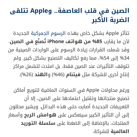
الصين في قلب العاصفة.. وApple تتلقى
الضربة الأكبر
تتأثر Apple بشكل خاص بهذه
الرسوم الجمركية
الجديدة
لأن ما يقارب
85% من هواتف iPhone تُصنّع في الصين
.
وقد شملت القرارات زيادة الرسوم على الواردات الصينية من
34% إلى 54%، مما رفع تكاليف التصنيع بشكل كبير. ولم
تتوقف التأثيرات عند الصين فقط، بل امتدت لتشمل مراكز
إنتاج أخرى للشركة مثل
فيتنام
(46%) و
الهند
(26%).
ورغم محاولات Apple في السنوات الماضية لتنويع أماكن
تصنيع منتجاتها وتقليل اعتمادها على الصين، إلا أن
التعريفات الجديدة أصابت حتى هذه البدائل. ويشير محللون
إلى أن التأثير الكبير سينعكس على
هوامش الربح
وأسعار
المنتجات، بالإضافة إلى الضغط على
سلسلة التوريد
العالمية
للشركة.