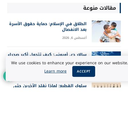
مقالات منوعة
الطلاق في الإسلام: حماية حقوق الأسرة
بعد الانفصال
أغسطس 6, 2026
سالار دي أويوني: كيف تتحول أكبر صحراء
ملحية إلى مرآة للسماء؟
We use cookies to enhance your experience on our website
أغسطس 5, 2026
Learn more
ACCEPT
سلوك القطيع: لماذا نقلد الآخرين حتى
عندما يخطئون؟
أغسطس 5, 2026
أفضل 25 فيلماً في تاريخ IMDb حسب
تقييم الجمهور 2026