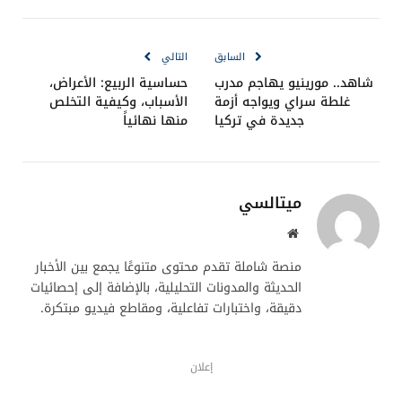
الإلكترو
السابق
التالي
شاهد.. مورينيو يهاجم مدرب
حساسية الربيع: الأعراض،
غلطة سراي ويواجه أزمة
الأسباب، وكيفية التخلص
جديدة في تركيا
منها نهائياً
ميتالسي
موقع
الويب
منصة شاملة تقدم محتوى متنوعًا يجمع بين الأخبار
الحديثة والمدونات التحليلية، بالإضافة إلى إحصائيات
دقيقة، واختبارات تفاعلية، ومقاطع فيديو مبتكرة.
إعلان