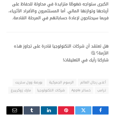
الكبرى ستواجه ضغوطًا متزايدة في محاولة للحفاظ على
أرباحها وتوازنها المالي. أما المستثمرون والأفراد الأثرياء،
فربما سيحتاجون لإعادة حساباتهم في المرحلة القادمة.
هل تعتقد أن شركات التكنولوجيا قادرة على تجاوز هذه
الأزمة؟ 🤔
شاركنا رأيك في التعليقات!
أغنى رجال العالم
الرسوم الجمركية
بورصة وول ستريت
ترامب
خسائر Apple
شركات التكنولوجيا
مارك زوكربيرغ
فيسبوك
تويتر
بينتيريست
لينكدإن
Tumblr
البريد