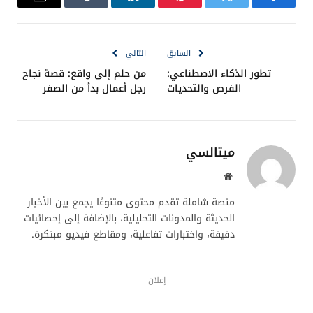
فيسبوك
تويتر
بينتيريست
لينكدإن
Tumblr
البريد
الإلكترو
السابق
التالي
تطور الذكاء الاصطناعي:
من حلم إلى واقع: قصة نجاح
الفرص والتحديات
رجل أعمال بدأ من الصفر
ميتالسي
موقع
الويب
منصة شاملة تقدم محتوى متنوعًا يجمع بين الأخبار
الحديثة والمدونات التحليلية، بالإضافة إلى إحصائيات
دقيقة، واختبارات تفاعلية، ومقاطع فيديو مبتكرة.
إعلان