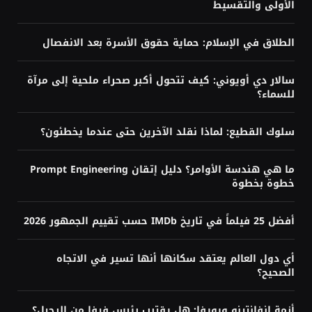
الأولى والتقسيط
الطلاق في الإسلام: حماية حقوق الأسرة بعد الانفصال
سالار دي أويوني: كيف تتحول أكبر صحراء ملحية إلى مرآة
للسماء؟
سلوك القطيع: لماذا نقلد الآخرين حتى عندما يخطئون؟
ما هي هندسة الأوامر؟ دليل إتقان Prompt Engineering
خطوة بخطوة
أفضل 25 فيلماً في تاريخ IMDb حسب تقييم الجمهور 2026
أي دول العالم يعتقد سكانها أنها تسير في الاتجاه
الصحيح؟
أزمة إنفانتينو ويويفا: هل يقترب رئيس فيفا من الرحيل؟