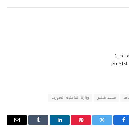
قبنض؟
لداخلية؟
اف
محمد قبنض
وزارة الداخلية السورية