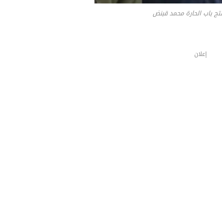
نتج باب الحارة محمد قبنض
إعلان