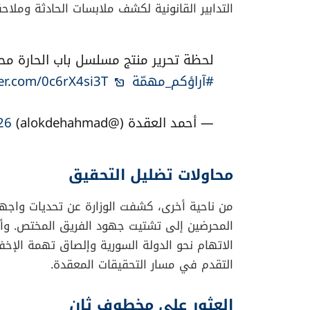
وباشرت الجهات المختصة تحقيقاتها المكثفة ف
التدابير القانونية لكشف ملابسات الحادثة وملاح
لحظة تحرير منتج مسلسل باب الحارة 
#آراؤكم_مهمّة
ter.com/0c6rX4si3T
— أحمد العقدة (@alokdehahmad)
26
محاولات تضليل التحقيق
من ناحية أخرى، كشفت الوزارة عن تحديات واج
المحرضين إلى تشتيت جهود الفريق المختص. وأشا
الاتهام نحو الدولة السورية وإلصاق تهمة الإخف
التقدم في مسار التحقيقات المعقدة.