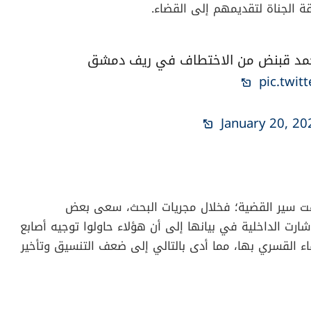
ور تلقي بلاغ اختفاء “قبنض” في ريف دمشق، متخذة كافة
قة الجناة لتقديمهم إلى القضاء.
محمد قبنض من الاختطاف في ريف دمشق
pic.twit
January 20, 20
هت سير القضية؛ فخلال مجريات البحث، سعى بعض
رت الداخلية في بيانها إلى أن هؤلاء حاولوا توجيه أصابع
اء القسري بها، مما أدى بالتالي إلى ضعف التنسيق وتأخير