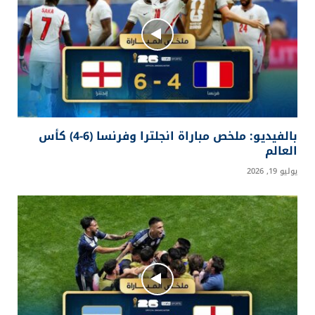
بالفيديو: ملخص مباراة انجلترا وفرنسا (6-4) كأس
العالم
يوليو 19, 2026