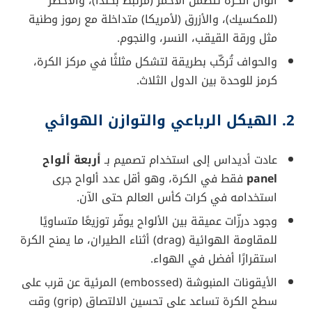
ألوان الكرة تتضمّن الأحمر (مرتبط بكندا)، والأخضر
(للمكسيك)، والأزرق (لأمريكا) متداخلة مع رموز وطنية
مثل ورقة القيقب، النسر، والنجوم.
والحواف تُركّب بطريقة لتشكل مثلثًا في مركز الكرة،
كرمز للوحدة بين الدول الثلاث.
2. الهيكل الرباعي والتوازن الهوائي
عادت أديداس إلى استخدام تصميم بـ
أربعة ألواح
panel
فقط في الكرة، وهو أقل عدد ألواح جرى
استخدامه في كرات كأس العالم حتى الآن.
وجود درزّات عميقة بين الألواح يوفّر توزيعًا متساويًا
للمقاومة الهوائية (drag) أثناء الطيران، ما يمنح الكرة
استقرارًا أفضل في الهواء.
الأيقونات المنبوشة (embossed) المرئية عن قرب على
سطح الكرة تساعد على تحسين الالتصاق (grip) وقت