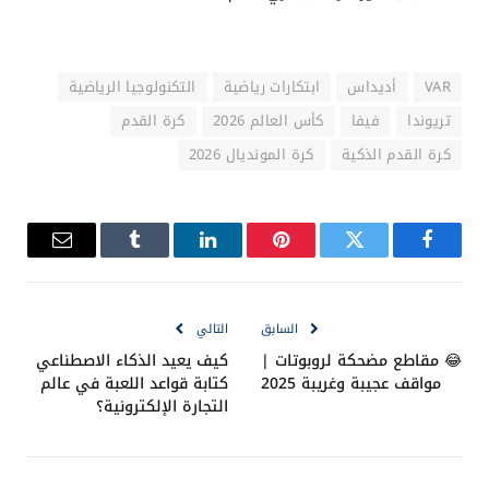
VAR
أديداس
ابتكارات رياضية
التكنولوجيا الرياضية
تريوندا
فيفا
كأس العالم 2026
كرة القدم
كرة القدم الذكية
كرة المونديال 2026
فيسبوك
تويتر
بينتيريست
لينكدإن
Tumblr
البريد
الإلكترو
السابق
التالي
😂 مقاطع مضحكة لروبوتات |
كيف يعيد الذكاء الاصطناعي
مواقف عجيبة وغريبة 2025
كتابة قواعد اللعبة في عالم
التجارة الإلكترونية؟