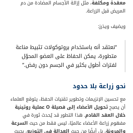
معقدة ومكلفة
، مثل إزالة الأجسام المضادة من دم
المريض قبل الزراعة.
ويضيف ويذرز:
“نعتقد أنه باستخدام بروتوكولات تثبيط مناعة
متطورة، يمكن الحفاظ على العضو المحوّل
لفترات أطول بكثير في الجسم دون رفض.”
نحو زراعة بلا حدود
مع تحسين الإنزيمات وتطوير تقنيات الحفظ، يتوقع العلماء
أن يصبح
تحويل الأعضاء إلى فصيلة O عملية روتينية
خلال العقد القادم
. هذا التطور قد يُحدث ثورة في
مفهوم زراعة الأعضاء عالميًا، ليس فقط من حيث
السرعة
والمرونة
، بل أيضًا من حيث
العدالة في التوزيع
، بحيث