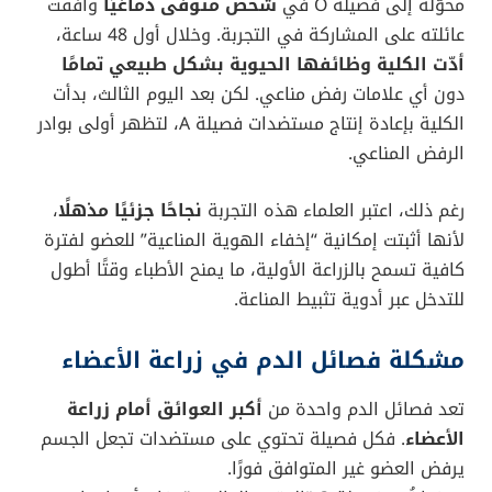
محوّلة إلى فصيلة O في
شخص متوفى دماغيًا
وافقت
عائلته على المشاركة في التجربة. وخلال أول 48 ساعة،
أدّت الكلية وظائفها الحيوية بشكل طبيعي تمامًا
دون أي علامات رفض مناعي. لكن بعد اليوم الثالث، بدأت
الكلية بإعادة إنتاج مستضدات فصيلة A، لتظهر أولى بوادر
الرفض المناعي.
رغم ذلك، اعتبر العلماء هذه التجربة
نجاحًا جزئيًا مذهلًا
،
لأنها أثبتت إمكانية “إخفاء الهوية المناعية” للعضو لفترة
كافية تسمح بالزراعة الأولية، ما يمنح الأطباء وقتًا أطول
للتدخل عبر أدوية تثبيط المناعة.
مشكلة فصائل الدم في زراعة الأعضاء
تعد فصائل الدم واحدة من
أكبر العوائق أمام زراعة
الأعضاء
. فكل فصيلة تحتوي على مستضدات تجعل الجسم
يرفض العضو غير المتوافق فورًا.