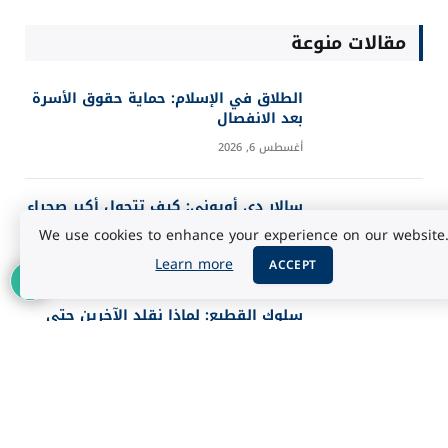
مقالات منوعة
الطلاق في الإسلام: حماية حقوق الأسرة
بعد الانفصال
أغسطس 6, 2026
سالار دي أويوني: كيف تتحول أكبر صحراء
ملحية إلى مرآة للسماء؟
We use cookies to enhance your experience on our website
أغسطس 5, 2026
Learn more
ACCEPT
سلوك القطيع: لماذا نقلد الآخرين حتى
عندما يخطئون؟
أغسطس 5, 2026
أفضل 25 فيلماً في تاريخ IMDb حسب
تقييم الجمهور 2026