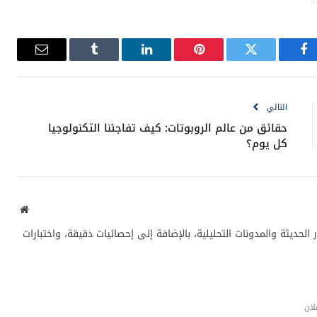
فيسبوك
تويتر
بينتيريست
لينكدإن
Tumblr
البريد
الإلكترون
التالي
حقائق من عالم الروبوتات: كيف تفاجئنا التكنولوجيا
كل يوم؟
موقع
الويب
لحديثة والمدونات التحليلية، بالإضافة إلى إحصائيات دقيقة، واختبارات
لان