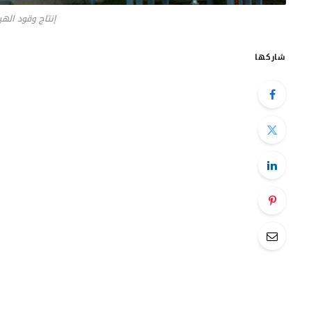
إنتاج وقود الهي
شاركها