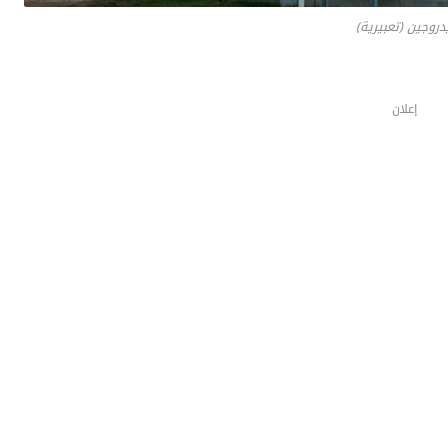
دروجين (تعبيرية)
إعلان