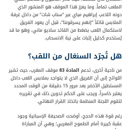
الملعب تماماً. وما يعزز هذا الموقف هو المنشور الذي
دونه اللاعب إبراهيم مباي عبر “سناب شات” من داخل غرفة
الملابس قائلاً “إنهم يسرقوننا”، قبل أن يعود الفريق
لاستكمال اللعب بضغط من القائد ساديو ماني، وهو ما قد
يُستخدم كدليل إثبات على نية الانسحاب.
هل تُجرّد السنغال من اللقب؟
من ناحية أخرى، تدعم
المادة 83
موقف المغرب، حيث تشير
اللوائح إلى أن الفريق الذي لا يتواجد بملابس اللعب داخل
المستطيل الأخضر بعد مرور 15 دقيقة من الوقت المحدد
يعتبر خاسراً، ويجب على الحكم تدوين ذلك في تقريره
لتقوم اللجنة المنظمة باتخاذ القرار النهائي.
رغم قوة هذه الحجج، أوضحت الصحيفة الإسبانية وجود
عقبة كبيرة أمام الطموح المغربي؛ وهي أن المباراة