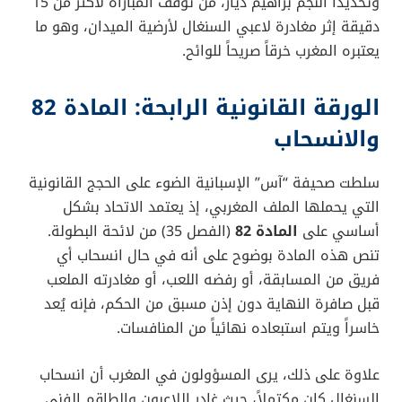
وتحديداً النجم براهيم دياز، من توقف المباراة لأكثر من 15
دقيقة إثر مغادرة لاعبي السنغال لأرضية الميدان، وهو ما
يعتبره المغرب خرقاً صريحاً للوائح.
الورقة القانونية الرابحة: المادة 82
والانسحاب
سلطت صحيفة “آس” الإسبانية الضوء على الحجج القانونية
التي يحملها الملف المغربي، إذ يعتمد الاتحاد بشكل
أساسي على
المادة 82
(الفصل 35) من لائحة البطولة.
تنص هذه المادة بوضوح على أنه في حال انسحاب أي
فريق من المسابقة، أو رفضه اللعب، أو مغادرته الملعب
قبل صافرة النهاية دون إذن مسبق من الحكم، فإنه يُعد
خاسراً ويتم استبعاده نهائياً من المنافسات.
علاوة على ذلك، يرى المسؤولون في المغرب أن انسحاب
السنغال كان مكتملاً، حيث غادر اللاعبون والطاقم الفني