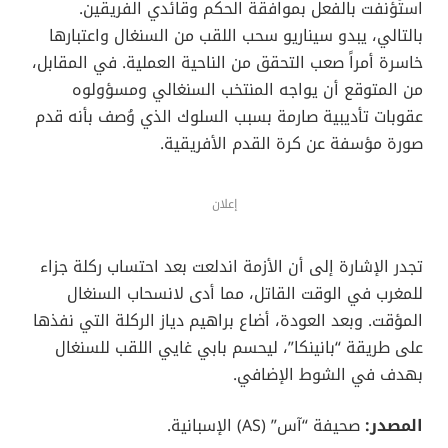
استُؤنفت بالفعل بموافقة الحكم وقائدي الفريقين.
بالتالي، يبدو سيناريو سحب اللقب من السنغال واعتبارها
خاسرة أمراً صعب التحقق من الناحية العملية. في المقابل،
من المتوقع أن يواجه المنتخب السنغالي ومسؤولوه
عقوبات تأديبية صارمة بسبب السلوك الذي وُصف بأنه قدم
صورة مؤسفة عن كرة القدم الأفريقية.
إعلان
تجدر الإشارة إلى أن الأزمة اندلعت بعد احتساب ركلة جزاء
للمغرب في الوقت القاتل، مما أدى لانسحاب السنغال
المؤقت. وبعد العودة، أضاع براهيم دياز الركلة التي نفذها
على طريقة “بانينكا”، ليحسم بابي غايي اللقب للسنغال
بهدف في الشوط الإضافي.
المصدر:
صحيفة “آس” (AS) الإسبانية.