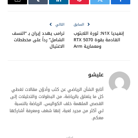
فيسبوك
تويتر
بينتيريست
لينكدإن
Tumblr
البريد
الإلكترو
السابق
التالي
إنفيديا N1X: ثورة اللابتوب
ترامب يهدد إيران بـ “النسف
القادمة بقوة RTX 5070
الشامل” رداً على مخططات
ومعمارية Arm
الاغتيال
عليشو
أتابع الشأن الرياضي عن كثب وأدوّن مقالات تغطي
كل ما يتعلق بالرياضة، من البطولات والتحليلات إلى
القصص الملهمة خلف الكواليس. الرياضة بالنسبة
لي أكثر من مجرد لعبة، إنها شغف ومعرفة أشاركها
معكم.
إعلان