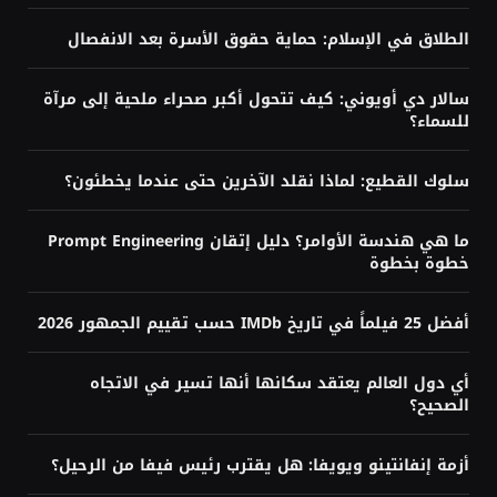
الطلاق في الإسلام: حماية حقوق الأسرة بعد الانفصال
سالار دي أويوني: كيف تتحول أكبر صحراء ملحية إلى مرآة
للسماء؟
سلوك القطيع: لماذا نقلد الآخرين حتى عندما يخطئون؟
ما هي هندسة الأوامر؟ دليل إتقان Prompt Engineering
خطوة بخطوة
أفضل 25 فيلماً في تاريخ IMDb حسب تقييم الجمهور 2026
أي دول العالم يعتقد سكانها أنها تسير في الاتجاه
الصحيح؟
أزمة إنفانتينو ويويفا: هل يقترب رئيس فيفا من الرحيل؟