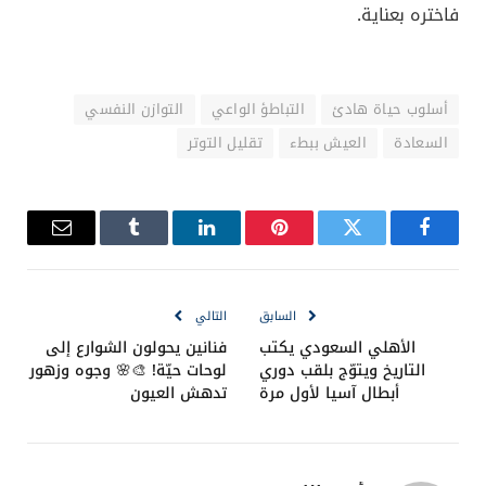
فاختره بعناية.
أسلوب حياة هادئ
التباطؤ الواعي
التوازن النفسي
السعادة
العيش ببطء
تقليل التوتر
فيسبوك
تويتر
بينتيريست
لينكدإن
Tumblr
البريد
الإلكترو
السابق
التالي
الأهلي السعودي يكتب
فنانين يحولون الشوارع إلى
التاريخ ويتوّج بلقب دوري
لوحات حيّة! 🎨🌸 وجوه وزهور
أبطال آسيا لأول مرة
تدهش العيون