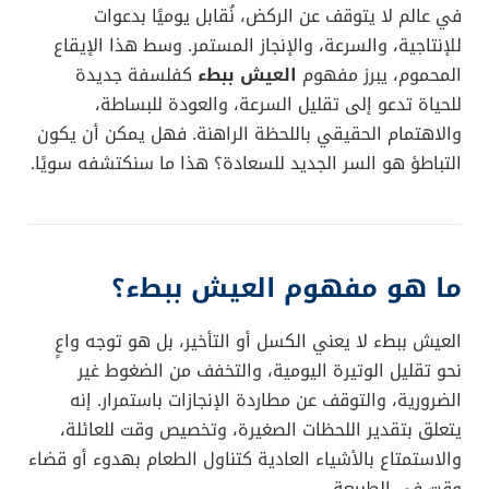
في عالم لا يتوقف عن الركض، نُقابل يوميًا بدعوات
للإنتاجية، والسرعة، والإنجاز المستمر. وسط هذا الإيقاع
المحموم، يبرز مفهوم
العيش ببطء
كفلسفة جديدة
للحياة تدعو إلى تقليل السرعة، والعودة للبساطة،
والاهتمام الحقيقي باللحظة الراهنة. فهل يمكن أن يكون
التباطؤ هو السر الجديد للسعادة؟ هذا ما سنكتشفه سويًا.
ما هو مفهوم العيش ببطء؟
العيش ببطء لا يعني الكسل أو التأخير، بل هو توجه واعٍ
نحو تقليل الوتيرة اليومية، والتخفف من الضغوط غير
الضرورية، والتوقف عن مطاردة الإنجازات باستمرار. إنه
يتعلق بتقدير اللحظات الصغيرة، وتخصيص وقت للعائلة،
والاستمتاع بالأشياء العادية كتناول الطعام بهدوء أو قضاء