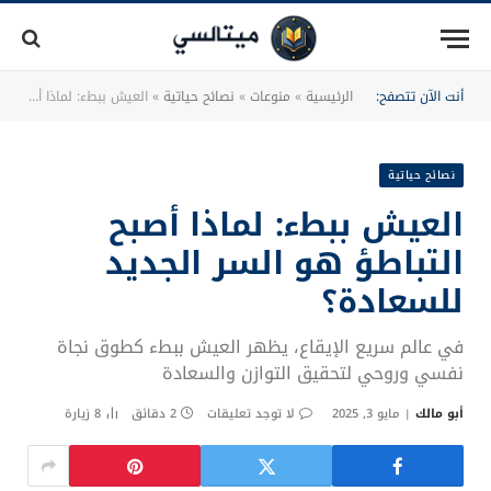
أنت الآن تتصفح:
الرئيسية
»
منوعات
»
نصائح حياتية
»
العيش ببطء: لماذا أصبح التباطؤ هو السر الجديد للسعادة؟
نصائح حياتية
العيش ببطء: لماذا أصبح
التباطؤ هو السر الجديد
للسعادة؟
في عالم سريع الإيقاع، يظهر العيش ببطء كطوق نجاة
نفسي وروحي لتحقيق التوازن والسعادة
أبو مالك
مايو 3, 2025
لا توجد تعليقات
2 دقائق
8
زيارة