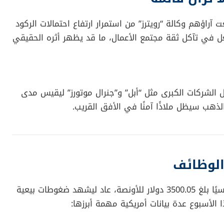
 آراؤهم وكالة “رويترز” من استمرار ارتفاع احتمالات الركود
عل في تآكل ثقة مجتمع الأعمال، ما قد يظهر أثره الحقيقي
ل الشركات الكبرى مثل “أبل” و”جنرال موتورز” ليقيس مدى
 الذهب سيظل ملاذًا آمنًا في الأفق القريب.
الوظائف
الذهب الذي سجل الأسبوع الماضي مستوى قياسيًا بلغ 3500.05 دولار للأونصة، عاد ليشهد ضغوطات بيعية
الأسبوع عدة بيانات أمريكية مهمة أبرزها: