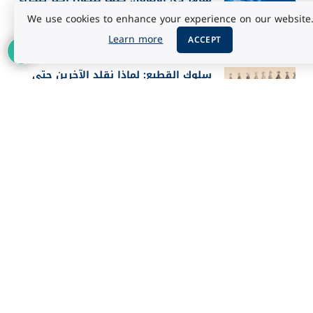
ملحية إلى مرآة للسماء؟
We use cookies to enhance your experience on our website
أغسطس 5, 2026
Learn more
ACCEPT
سلوك القطيع: لماذا نقلد الآخرين حتى
عندما يخطئون؟
أغسطس 5, 2026
أفضل 25 فيلماً في تاريخ IMDb حسب
تقييم الجمهور 2026
أغسطس 3, 2026
إعلان