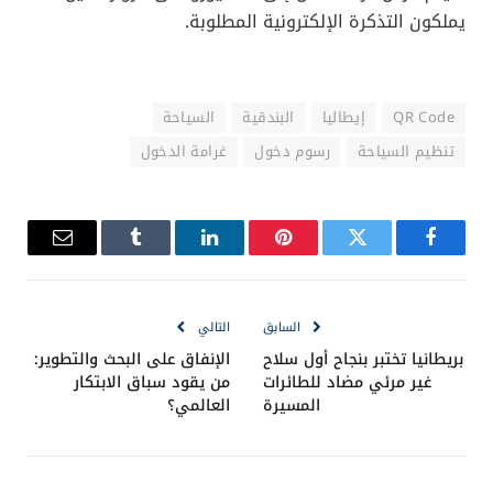
يملكون التذكرة الإلكترونية المطلوبة.
QR Code
إيطاليا
البندقية
السياحة
تنظيم السياحة
رسوم دخول
غرامة الدخول
فيسبوك
تويتر
بينتيريست
لينكدإن
Tumblr
البريد
الإلكترو
السابق
التالي
بريطانيا تختبر بنجاح أول سلاح
الإنفاق على البحث والتطوير:
غير مرئي مضاد للطائرات
من يقود سباق الابتكار
المسيرة
العالمي؟