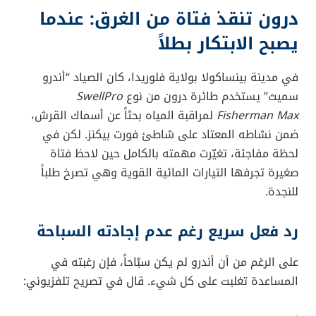
درون تنقذ فتاة من الغرق: عندما
يصبح الابتكار بطلاً
في مدينة بينساكولا بولاية فلوريدا، كان الصياد “أندرو
سميث” يستخدم طائرة درون من نوع
SwellPro
Fisherman Max
لمراقبة المياه بحثاً عن أسماك القرش،
ضمن نشاطه المعتاد على شاطئ فورت بيكنز. لكن في
لحظة مفاجئة، تغيّرت مهمته بالكامل حين لاحظ فتاة
صغيرة تجرفها التيارات المائية القوية وهي تصرخ طلباً
للنجدة.
رد فعل سريع رغم عدم إجادته السباحة
على الرغم من أن أندرو لم يكن سبّاحاً، فإن رغبته في
المساعدة تغلبت على كل شيء. قال في تصريح تلفزيوني: