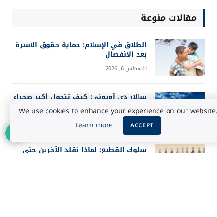
مقالات منوعة
الطلاق في الإسلام: حماية حقوق الأسرة
بعد الانفصال
أغسطس 6, 2026
سالار دي أويوني: كيف تتحول أكبر صحراء
ملحية إلى مرآة للسماء؟
We use cookies to enhance your experience on our website
أغسطس 5, 2026
Learn more
ACCEPT
سلوك القطيع: لماذا نقلد الآخرين حتى
عندما يخطئون؟
أغسطس 5, 2026
أفضل 25 فيلماً في تاريخ IMDb حسب
تقييم الجمهور 2026