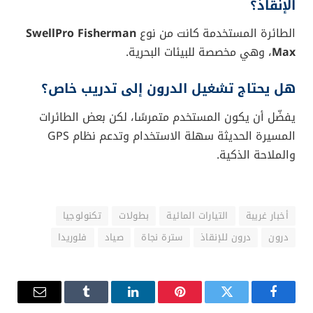
الإنقاذ؟
الطائرة المستخدمة كانت من نوع
SwellPro Fisherman
Max
، وهي مخصصة للبيئات البحرية.
هل يحتاج تشغيل الدرون إلى تدريب خاص؟
يفضّل أن يكون المستخدم متمرسًا، لكن بعض الطائرات
المسيرة الحديثة سهلة الاستخدام وتدعم نظام GPS
والملاحة الذكية.
أخبار غريبة
التيارات المائية
بطولات
تكنولوجيا
درون
درون للإنقاذ
سترة نجاة
صياد
فلوريدا
فيسبوك
تويتر
بينتيريست
لينكدإن
Tumblr
البريد