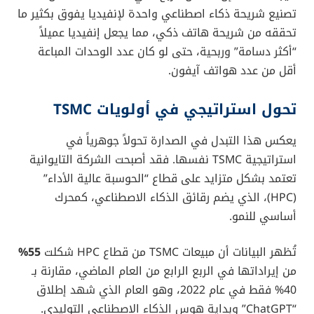
تصنيع شريحة ذكاء اصطناعي واحدة لإنفيديا يفوق بكثير ما
تحققه من شريحة هاتف ذكي، مما يجعل إنفيديا عميلاً
“أكثر دسامة” وربحية، حتى لو كان عدد الوحدات المباعة
أقل من عدد هواتف آيفون.
تحول استراتيجي في أولويات TSMC
يعكس هذا التبدل في الصدارة تحولاً جوهرياً في
استراتيجية TSMC نفسها. فقد أصبحت الشركة التايوانية
تعتمد بشكل متزايد على قطاع “الحوسبة عالية الأداء”
(HPC)، الذي يضم رقائق الذكاء الاصطناعي، كمحرك
أساسي للنمو.
تُظهر البيانات أن مبيعات TSMC من قطاع HPC شكلت
55%
من إيراداتها في الربع الرابع من العام الماضي، مقارنة بـ
40% فقط في عام 2022، وهو العام الذي شهد إطلاق
“ChatGPT” وبداية هوس الذكاء الاصطناعي التوليدي.