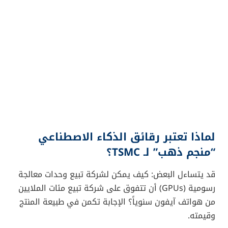
لماذا تعتبر رقائق الذكاء الاصطناعي
“منجم ذهب” لـ TSMC؟
قد يتساءل البعض: كيف يمكن لشركة تبيع وحدات معالجة
رسومية (GPUs) أن تتفوق على شركة تبيع مئات الملايين
من هواتف آيفون سنوياً؟ الإجابة تكمن في طبيعة المنتج
وقيمته.