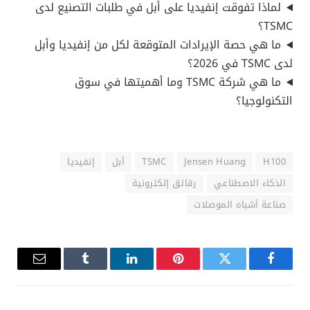
لماذا تفوقت إنفيديا على أبل في طلبات التصنيع لدى
TSMC؟
ما هي حصة الإيرادات المتوقعة لكل من إنفيديا وأبل
لدى TSMC في 2026؟
ما هي شركة TSMC وما أهميتها في سوق
التكنولوجيا؟
H100
Jensen Huang
TSMC
أبل
إنفيديا
الذكاء الاصطناعي
رقائق إلكترونية
صناعة أشباه الموصلات
فيسبوك
تويتر
بينتيريست
لينكدإن
Tumblr
البريد
الإلكترو