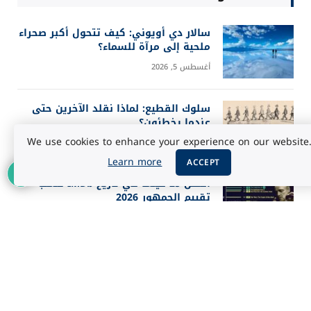
سالار دي أويوني: كيف تتحول أكبر صحراء
ملحية إلى مرآة للسماء؟
أغسطس 5, 2026
سلوك القطيع: لماذا نقلد الآخرين حتى
عندما يخطئون؟
We use cookies to enhance your experience on our website
أغسطس 5, 2026
Learn more
ACCEPT
أفضل 25 فيلماً في تاريخ IMDb حسب
تقييم الجمهور 2026
أغسطس 3, 2026
أب يقتل زوجته وأطفاله الستة ويحرق
منزل العائلة في ميشيغان
يوليو 30, 2026