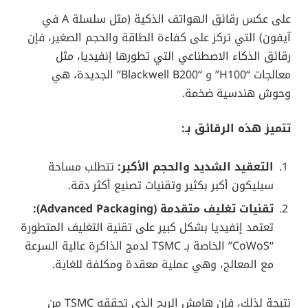
على عكس رقائق الهواتف الذكية (مثل سلسلة A في
آيفون) التي تركز على كفاءة الطاقة والحجم الصغير، فإن
رقائق الذكاء الاصطناعي التي تطورها إنفيديا، مثل
معالجات “H100” و “Blackwell B200” الجديدة، هي
وحوش هندسية ضخمة.
تتميز هذه الرقائق بـ:
التعقيد الشديد والحجم الأكبر:
تتطلب مساحة
سيليكون أكبر بكثير وتقنيات تصنيع أكثر دقة.
تقنيات تغليف متقدمة (Advanced Packaging):
تعتمد إنفيديا بشكل كبير على تقنية التغليف المتطورة
“CoWoS” الخاصة بـ TSMC لدمج الذاكرة عالية السرعة
مع المعالج، وهي عملية معقدة ومكلفة للغاية.
نتيجة لذلك، فإن هامش الربح الذي تحققه TSMC من