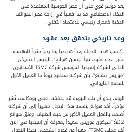
يعد مؤشر قوي على أن عصر الحوسبة المعتمدة على
الذكاء الاصطناعي قد بدأ فعلياً في إزاحة عصر الهواتف
الذكية كمحرك رئيسي للاقتصاد التقني.
وعد تاريخي يتحقق بعد عقود
تكتسب هذه اللحظة بعداً شخصياً وتاريخياً مثيراً للاهتمام.
فقبل عدة عقود، تنبأ “جنسن هوانغ”، الرئيس التنفيذي
الحالي لشركة إنفيديا، لمؤسس شركة TSMC الأسطوري
“موريس تشانغ”، بأن شركته ستصبح يوماً ما العميل الأول
للمصنع التايواني.
اليوم، يبدو أن تلك النبوءة قد تحققت. ففي بودكاست نُشر
مؤخراً، أكد هوانغ بنفسه هذا الإنجاز، مشيراً إلى أن شركته
أصبحت بالفعل العميل الأكبر من حيث الطلبات. وعلق هوانغ
قائلاً: “سيكون موريس سعيداً بمعرفة أن إنفيديا هي الآن
أكبر عملاء TSMC”، معبراً عن فخره الشخصي بهذا التحول