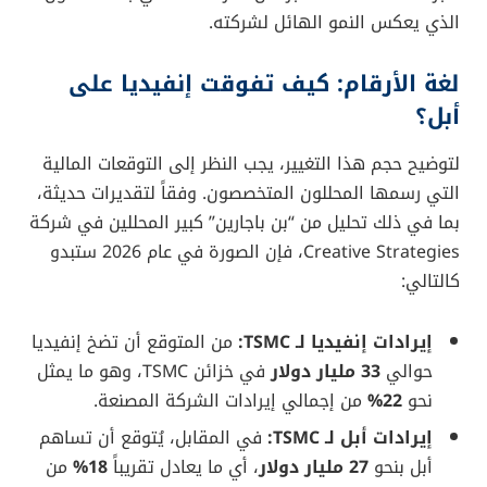
الذي يعكس النمو الهائل لشركته.
لغة الأرقام: كيف تفوقت إنفيديا على
أبل؟
لتوضيح حجم هذا التغيير، يجب النظر إلى التوقعات المالية
التي رسمها المحللون المتخصصون. وفقاً لتقديرات حديثة،
بما في ذلك تحليل من “بن باجارين” كبير المحللين في شركة
Creative Strategies، فإن الصورة في عام 2026 ستبدو
كالتالي:
إيرادات إنفيديا لـ TSMC:
من المتوقع أن تضخ إنفيديا
حوالي
33 مليار دولار
في خزائن TSMC، وهو ما يمثل
نحو
22%
من إجمالي إيرادات الشركة المصنعة.
إيرادات أبل لـ TSMC:
في المقابل، يُتوقع أن تساهم
أبل بنحو
27 مليار دولار
، أي ما يعادل تقريباً
18%
من