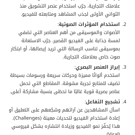
صعود تيك توك: كيف اكتسب شعبية عالمية؟
6. ريلز إنستغرام: منافس قوي في عالم
الفيديو القصير
أدركت إنستغرام مبكرًا حجم النجاح الذي تحققه تيك توك.
فقررت دخول المنافسة بتطوير خاصية “ريلز”، حتى تحتفظ
بمستخدميها وتمنع هجرتهم إلى منصات أخرى.
تكامل تام مع المنصة
: رغم استحواذ ريلز على واجهة
إنستغرام. إلا أنّه لا يزال خيارًا ضمن باقة واسعة من
الأدوات مثل “القصص” و”IGTV” سابقًا (حاليًا فيديوهات
إنستغرام). وهذا التكامل سهّل على المستخدمين
التنقّل بين مختلف أنواع المحتوى.
العامل الإعلاني
: بفضل وجود قاعدة إعلانية ضخمة
على إنستغرام، أصبحت ريلز بيئة خصبة
للإعلانات