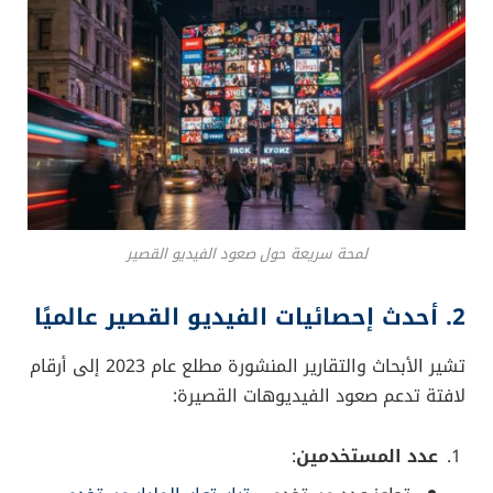
تفضيلات مستخدمي الإنترنت. إنّ الوتيرة المتسارعة للحياة
العصرية وسرعة انتشار الهواتف الذكية وشبكات الإنترنت
في كل مكان دفع الجمهور إلى تفضيل المحتوى المرئي
السريع والمختصر. وهنا برزت أهمية “إحصائيات الفيديو
القصير”. التي جاءت لتؤكد أنّ الأجيال الشابة على وجه
الخصوص تميل إلى مشاهدة المحتوى الموجز الذي يُقدم
المعلومة أو الترفيه خلال ثوانٍ معدودة.
وقد كانت تيك توك السبّاقة في هذا الاتجاه، حيث مزجت
بين الموسيقى والتأثيرات البصرية والفلاتر الذكية، مقدمة
تجربة استخدام مُسلية وتفاعلية. سرعان ما استقطبت
المنصة ملايين المستخدمين حول العالم، مما دفع شركات
التواصل الاجتماعي الأخرى إلى الدخول في المنافسة، ومن
بينها
إنستغرام
بفكرة “ريلز”، ويوتيوب بإطلاق “شورتس”
(Shorts)، وغيرها.