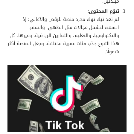
المعلومات أو الترفيه بشكل سريع وخاطف.
الإدمان الرقمي
:
دفعت طبيعة التمرير المستمر (Infinite Scrolling) على
تيك توك وريلز إنستغرام بالمستخدمين إلى قضاء مزيد
من الوقت على الهاتف من دون أن يشعروا بذلك؛ فكل
مقطع قصير يقودك إلى آخر بشكل تلقائي، ما قد يرفع
من معدلات الإدمان على التطبيقات.
ارتفاع التفاعل المشترك
:
الفيديوهات القصيرة ليست مجرد فيديوات تُشاهد
فحسب؛ إذ يمكن للمستخدم إعادة استخدامها أو “إعادة
خلطها” (Remix) وصناعة محتوى جديد مشتق من
الفيديوهات الأصلية. هذا يعزز من روح المشاركة
والتفاعل الجماعي، ما يخلق نوعًا من الثقافة المشتركة
والمستوحاة من المقاطع الشعبية.
5. صعود تيك توك: كيف اكتسب شعبية