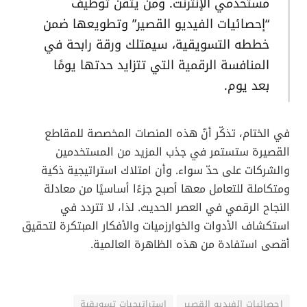
التحديات المرتبطة بالفيديوهات القصيرة
10. خلاصة القول
من الواضح أنّ “إحصائيات الفيديو القصير” لا تُعد مجرد أرقام
جامدة، بل هي انعكاس حقيقي لسلوك جديد ومختلف لدى
مستخدمي الإنترنت. فالمقاطع القصيرة أصبحت اليوم رافدًا
رئيسيًا لتغيّر تجربتنا الرقمية: من عادات المشاهدة إلى طرق
التفاعل مرورًا بالأساليب التسويقية.
يتبيّن لنا أنّ منصتي تيك توك وريلز إنستغرام هما الرائدتان