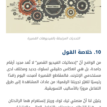
في هذا الحقل وتخاطب جمهورًا عريضًا بسلاسة. على سبيل
المثال، هناك توجه متزايد نحو محتوى “افعلها بنفسك”
(DIY) ووصفات الطبخ السريعة والتمارين الرياضية المختصرة
وغيرها.
9. التحديات المرتبطة بالفيديوهات
القصيرة
رغم مكامن القوة الكثيرة لهذا النوع من المحتوى، إلا أنّه
لا يخلو من تحديات يجب التنبه لها:
الإشباع الزائد
:
مع
كثرة الفيديوهات القصيرة وتنوّعها
، قد يصعب على
المحتوى الجديد البروز والتميز ما لم يكن مبتكرًا وحصريًا.
العمر القصير للمحتوى
:
المقطع الذي ينتشر اليوم قد يُنسى في غضون أيام