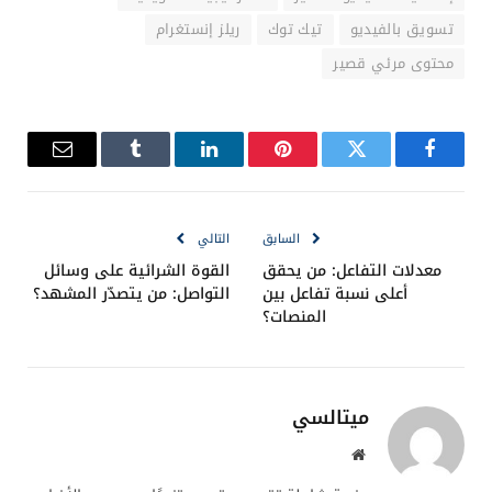
في هذا القطاع. مدفوعتان بالتفاعل العالي والانتشار
الفيروسي للمحتوى. ومع ذلك، تبقى الفرص متاحة أمام
الشركات والعلامات التجارية لإطلاق حملات تسويقية
مبتكرة، شرط الالتزام بقواعد اللعبة: الإيجاز، الجاذبية
البصرية، والتفاعلية المتواصلة مع الجمهور.
إذا كنت تخطط لإطلاق منتج أو خدمة، فلا تتردد في دخول
عالم الفيديوهات القصيرة ووضع استراتيجية متكاملة
تُراعي هذه النقاط، مع متابعة دورية للإحصائيات واحتياجات
جمهورك المستهدف. فالنجاح في هذا المجال لم يعد
يعتمد فقط على امتلاك الميزانيات الضخمة، بل على
التفهم العميق لطبيعة المنصة والجمهور والتطوّر السريع
في صناعة المحتوى.
إنّ صعود تيك توك وريلز إنستغرام ليس مجرد
موضة عابرة؛ بل هو نمط متجذر في سلوك