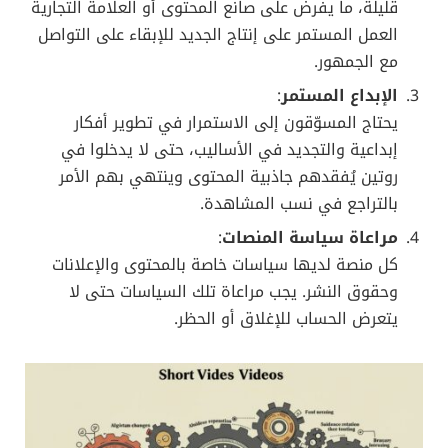
نصائح للعلامات التجارية للاستفادة من إحصائيات الفيديو القصير
8. التوجهات المستقبلية للفيديوهات
القصيرة
من المتوقع أن تواصل إحصائيات الفيديو القصير نموها في
السنوات القادمة، مع دخول منصات جديدة على الخط،
وابتكار مزايا وتقنيات واقع معزز (AR) وواقع افتراضي (VR).
هذه التطورات ستجعل من تجربة المستخدم أكثر تفاعلية،
وقد تُنشئ فرصًا لطرق تسويقية غير مسبوقة.
فضلًا عن ذلك، يزداد اهتمام المستخدمين بالمحتوى
التثقيفي والتعليمي المقدم في شكل مقاطع قصيرة. ما
يتيح للعلامات التجارية المعنية بالتعليم والتوعية أن تبدع