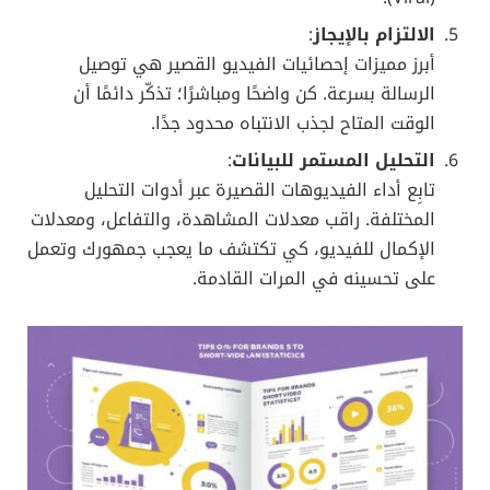
السريعة والموجّهة، خصوصًا للعلامات التجارية
التي
تستهدف فئات عمرية شبابية.
الميزة التنافسية
: إن لم يكن لدى المستخدم متسع
من الوقت لاستكشاف منصة جديدة بالكامل، فبإمكانه
البقاء على إنستغرام واستخدام ريلز كبديل سريع يمنحه
المتعة ذاتها تقريبًا.
7. نصائح للعلامات التجارية للاستفادة من
إحصائيات الفيديو القصير
لا تقتصر أهمية إحصائيات الفيديو القصير على صناع
المحتوى الأفراد فحسب. بل تمتد لتشمل العلامات التجارية
والشركات التي تبحث عن طرق مبتكرة للوصول إلى
جمهورها المستهدف. فيما يلي بعض النصائح العملية:
اختيار القصة المناسبة
:
ركز على سرد قصة قصيرة وجذابة تعكس شخصية