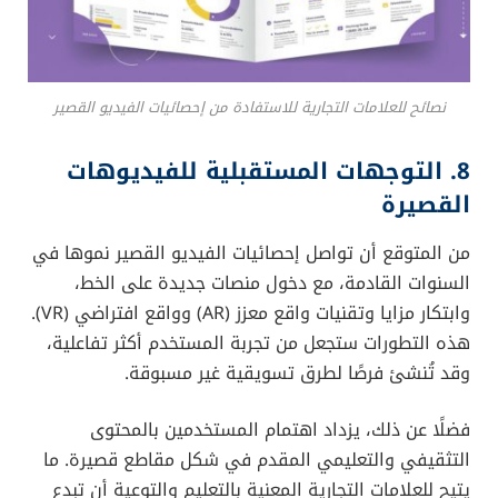
علامتك التجارية. جرّب استخدام عنصر التشويق منذ
الثواني الأولى لجذب المشاهد ومتابعته للفيديو.
استخدام المؤثرات الصوتية
:
الأصوات والموسيقى من أهم العناصر التي تضفي
لمسة جذابة على الفيديو القصير. جرّب الاستعانة
بموسيقى تناسب الرسالة التي تريد إيصالها، أو ابتكار
صوت خاص بعلامتك التجارية.
إبراز العنصر البصري
:
استخدم ألوانًا مميزة وحركات سريعة ورسومات بسيطة
تضيف للمتابع تجربة مشوقة. المقاطع التي تحمل
عناصر بصرية قوية غالبًا ما تحظى بنسبة مشاركة أعلى.
تشجيع التفاعل
:
اسأل المشاهدين عن آرائهم وشجّعهم على التعليق أو
إعادة استخدام الفيديو لتحديات معينة (Challenges).
هذا يُحفّز نمو الفيديو وزيادة انتشاره بشكل فيروسي
(Viral).