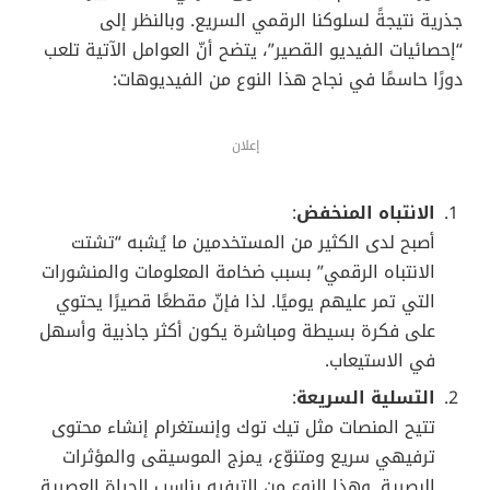
نِسَب المشاهدة والتفاعل
:
تحقق مقاطع الفيديو القصيرة معدلات تفاعل
تفوق بمراحل المحتوى التقليدي. على سبيل المثال،
يحصل الريلز على إنستغرام على معدل وصول
(Reach) أكبر مقارنة بالصور المنشورة أو القصص
(Stories)؛ ما يعكس اتجاه المنصة لدعم هذا النوع
من المحتوى أكثر من غيره.
يحظى تيك توك بمعدل بقاء (Retention Rate) عالٍ
للمشاهدين؛ إذ إنّ المقاطع القصيرة تُشعر
المستخدم دومًا بالرغبة في مشاهدة المزيد، بسبب
الطبيعة الترفيهية السريعة للمنصة.
3. لماذا يفضّل المستخدمون مقاطع
الفيديو القصيرة؟
منظور المستخدم تجاه المحتوى المرئي شهد تغييرات