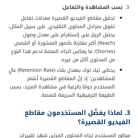
تجاوز عدد مستخدمي
تيك توك المليار مستخدم
نشط شهريًا عالميًا، وهو رقم لم تصل إليه العديد
من المنصات إلا بعد سنوات أطول من العمل.
تحتل منصة إنستغرام موقعًا متقدمًا بحوالي مليارَي
مستخدم نشط شهريًا، منهم نسبة كبيرة تهتم
بالريلز.
مدة المشاهدة
:
يقضي المستخدم العادي على تيك توك ما بين 60
إلى 95 دقيقة يوميًا في مشاهدة المقاطع
القصيرة والتفاعل معها عبر الإعجابات والتعليقات
والمشاركات.
على إنستغرام، تشير بعض الدراسات إلى أن نسبة
الوقت الذي يقضيه المستخدمون في مشاهدة ريلز
تشهد ارتفاعًا مطردًا، متخطية أحيانًا 30 دقيقة
يوميًا من التصفح في سبيل الاستمتاع بالمحتوى
السريع.