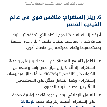
عالمية؟
لا شك أنّ تيك توك قاد ثورة في عالم الفيديو القصير
بأسلوبه المميز. وإليك العوامل الجوهرية التي ساهمت في
شعبيته الكبيرة:
خوارزمية ذكية
:
تتميز خوارزمية تيك توك بالقدرة على تحليل ذوق
المستخدم وتفضيلاته. فتعرض له باستمرار المقاطع
التي تتماشى مع اهتماماته، الأمر الذي يجعله يبقى
أطول وقت ممكن في التطبيق.
مجتمع إبداعي
:
دعمت تيك توك صناع المحتوى الجدد والأشخاص
الموهوبين، وساعدتهم في الانتشار عبر توصيات
الفيديوهات. ما جعل المستخدمين يشعرون بأن فرصهم
في الوصول إلى شريحة أوسع ممكنة، حتى لو كانوا