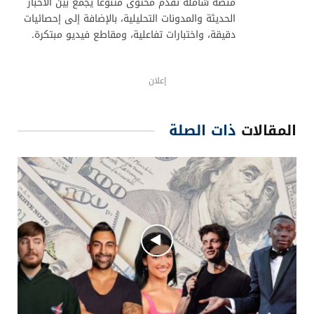
مستخدمي الإنترنت. ومن يتقن توظيف
“إحصائيات الفيديو القصير” وتطويعها ضمن
خططه التسويقية، سيمتلك ورقة رابحة في
المنافسة الرقمية التي تتزايد حدتها يومًا
بعد يوم.
في الختام، تذكّر أنّ هذه المنصات المخصصة للمقاطع
القصيرة ستستمر في جذب المزيد من المستخدمين
والشركات على حدّ سواء. وأن امتلاك استراتيجية ذكية
ومتكاملة للتعامل معها أصبح جزءًا أساسيًا من معادلة
النجاح الرقمي في العصر الحديث. لذا، لا تتردد في
استكشاف الأدوات والخوارزميات والأفكار المبتكرة لتحقيق
أقصى استفادة من هذه الظاهرة العالمية.
إحصائيات الفيديو القصير
استراتيجيات تسويقية