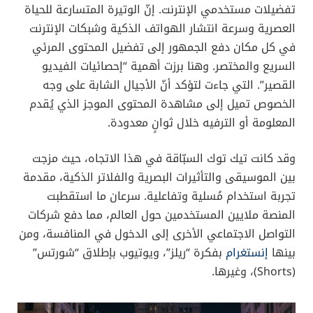
إحصائيات الفيديو القصير باتت اليوم من أكثر المواضيع
إثارة في مجال التسويق الرقمي وصناعة المحتوى، إذ تشير
الكثير من الأرقام والإحصائيات الحديثة إلى أنّ المقاطع
القصيرة تُغيّر بشكل كبير طريقة استخدامنا لمنصات التواصل
الاجتماعي. لقد تصدّرت تيك توك (TikTok) هذه الموجة منذ
بضع سنوات، تلتها منصة إنستغرام التي طوّرت أداة “ريلز”
(Reels) لتدخل السباق بقوة. في هذا المقال، سنستعرض
أحدث الأرقام حول نسبة مشاهدة الفيديوهات القصيرة
ومدى بقاء المستخدمين عليها يوميًا، كما سنسلّط الضوء
على تأثير هذه المقاطع في تغيير سلوك الجمهور الرقمي،
ونقدم نصائح عملية للعلامات التجارية أو المسوّقين الذين
يرغبون في الاستفادة من هذا الاتجاه الصاعد.
1. لمحة سريعة حول صعود الفيديو
القصير
خلال السنوات القليلة الماضية، شهدنا تحولات جذرية في