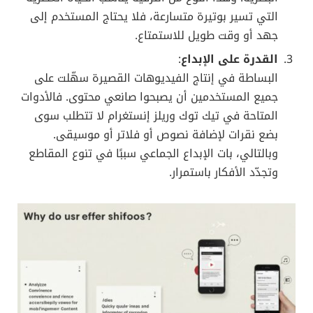
جذرية نتيجةً لسلوكنا الرقمي السريع. وبالنظر إلى
“إحصائيات الفيديو القصير”، يتضح أنّ العوامل الآتية تلعب
دورًا حاسمًا في نجاح هذا النوع من الفيديوهات:
إعلان