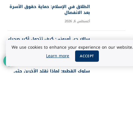
الطلاق في الإسلام: حماية حقوق الأسرة
بعد الانفصال
أغسطس 6, 2026
سالار دي أويوني: كيف تتحول أكبر صحراء
ملحية إلى مرآة للسماء؟
We use cookies to enhance your experience on our website
أغسطس 5, 2026
Learn more
ACCEPT
سلوك القطيع: لماذا نقلد الآخرين حتى
عندما يخطئون؟
أغسطس 5, 2026
أفضل 25 فيلماً في تاريخ IMDb حسب
تقييم الجمهور 2026
أغسطس 3, 2026