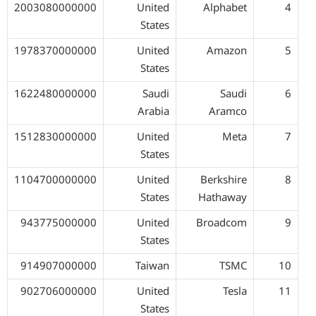
2003080000000
United
Alphabet
4
States
1978370000000
United
Amazon
5
States
1622480000000
Saudi
Saudi
6
Arabia
Aramco
1512830000000
United
Meta
7
States
1104700000000
United
Berkshire
8
States
Hathaway
943775000000
United
Broadcom
9
States
914907000000
Taiwan
TSMC
10
902706000000
United
Tesla
11
States