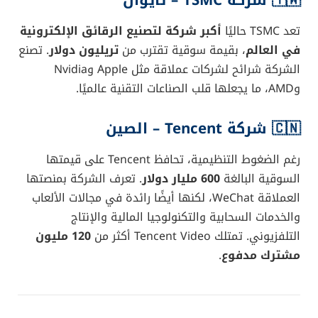
🇹🇼
شركة TSMC – تايوان
تعد TSMC حاليًا
أكبر شركة لتصنيع الرقائق الإلكترونية
في العالم
، بقيمة سوقية تقترب من
تريليون دولار
. تصنع
الشركة شرائح لشركات عملاقة مثل Apple وNvidia
وAMD، ما يجعلها قلب الصناعات التقنية عالميًا.
🇨🇳
شركة Tencent – الصين
رغم الضغوط التنظيمية، تحافظ Tencent على قيمتها
السوقية البالغة
600 مليار دولار
. تعرف الشركة بمنصتها
العملاقة WeChat، لكنها أيضًا رائدة في مجالات الألعاب
والخدمات السحابية والتكنولوجيا المالية والإنتاج
التلفزيوني. تمتلك Tencent Video أكثر من
120 مليون
مشترك مدفوع
.