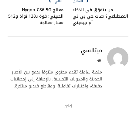
السابق
التالي
من يتفوّق في الذكاء
معالج Hygon C86-5G
الاصطناعي؟ شات جي بي تي
الصيني: قوة بـ128 نواة و512
أم جيميني
مسار معالجة
ميتالسي
موقع
الويب
منصة شاملة تقدم محتوى متنوعًا يجمع بين الأخبار
الحديثة والمدونات التحليلية، بالإضافة إلى إحصائيات
دقيقة، واختبارات تفاعلية، ومقاطع فيديو مبتكرة.
إعلان